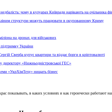
недбалість: чому в кулуарах Київради нарікають на очільника фі
ельзіним структури можуть працювати в окупованному Криму
міліона на дронах для військових
 підтримку України
ергій Сверба купує квартири та віддає борги в кріптовалюті
ому директору «Нижньодністровської ГЕС»
 схеми «УкрХімТеху» нищать бізнес