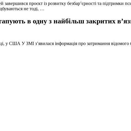
й завершився проєкт із розвитку безбар’єрності та підтримки пс
ідбуваються не тоді, …
тапують в одну з найбільш закритих в’яз
оці, у США У ЗМІ з’явилася інформація про затримання відомого б