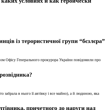
каких условиях и как героически
нців із терористичної групи “бєзлєра”
твом Офісу Генерального прокурора України повідомили про
 розвідника?
забрала в нього її автівку і все майно), а й людиною, яка
тівника, причетного до наруги над