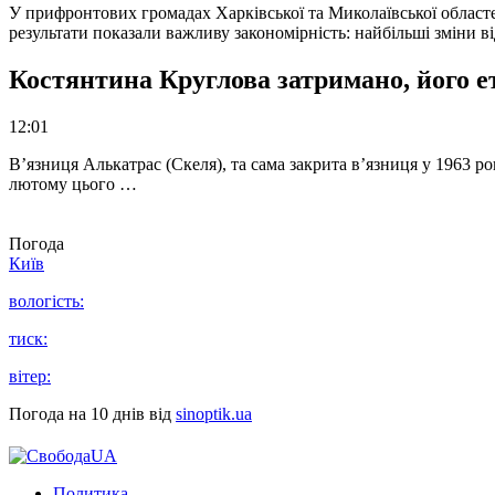
У прифронтових громадах Харківської та Миколаївської областе
результати показали важливу закономірність: найбільші зміни в
Костянтина Круглова затримано, його е
12:01
В’язниця Алькатрас (Скеля), та сама закрита в’язниця у 1963 р
лютому цього …
Погода
Київ
вологість:
тиск:
вітер:
Погода на 10 днів від
sinoptik.ua
Политика