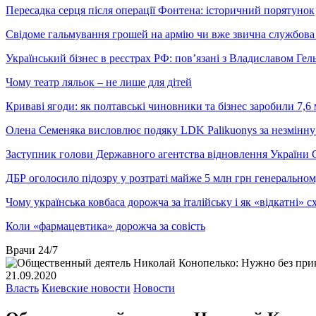
Пересадка серця після операції Фонтена: історичний порятунок
Свідоме гальмування грошей на армію чи вже звична службова 
Український бізнес в реєстрах РФ: пов’язані з Владиславом Г
Чому театр ляльок – не лише для дітей
Криваві ягоди: як полтавські чиновники та бізнес заробили 7,6 
Олена Семеняка висловлює подяку LDK Palikuonys за незмінну
Заступник голови Державного агентства відновлення України С
ДБР оголосило підозру у розтраті майже 5 млн грн генеральн
Чому українська ковбаса дорожча за італійську і як «відкатні»
Коли «фармацевтика» дорожча за совість
Врачи 24/7
21.09.2020
Власть
Киевские новости
Новости