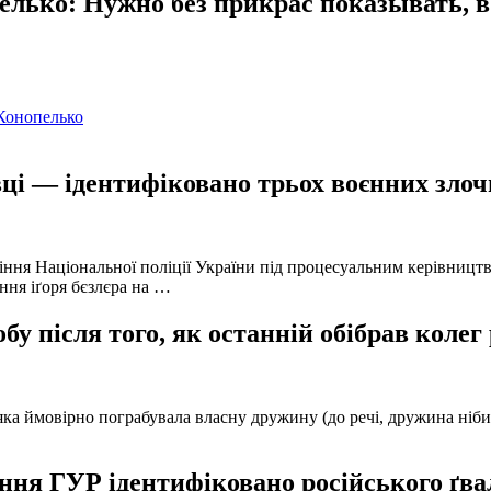
ько: Нужно без прикрас показывать, в 
Конопелько
ці — ідентифіковано трьох воєнних злочи
іння Національної поліції України під процесуальним керівниц
ння іґоря бєзлєра на …
у після того, як останній обібрав колег
а ймовірно пограбувала власну дружину (до речі, дружина нібито 
ня ГУР ідентифіковано російського ґвал