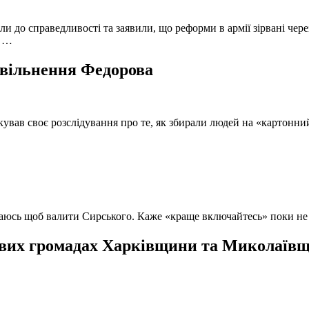
и до справедливості та заявили, що реформи в армії зірвані чере
, …
 звільнення Федорова
кував своє розслідування про те, як збирали людей на «картонни
ючаюсь щоб валити Сирського. Каже «краще включайтесь» поки не
вих громадах Харківщини та Миколаївщи