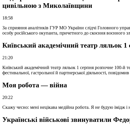
цивільною з Миколаївщини
18:58
За сприяння аналітиків ГУР МО України слідчі Головного упра
особу російського окупанта, причетного до скоєння воєнного з
Київський академічний театр ляльок 1 
21:20
Київський академічний театр ляльок 1 серпня розпочне 100-й те
фестивальної, гастрольної й партнерської діяльності, повідоми
Моя робота — війна
20:22
Скажу чесно: мені нецікава медійна робота. Я не будую імідж і
Українські військові звинуватили Федор