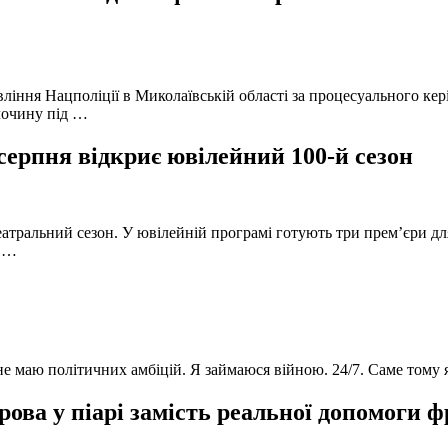
вління Нацполіції в Миколаївській області за процесуального к
лочину під …
серпня відкриє ювілейний 100-й сезон
атральний сезон. У ювілейній програмі готують три прем’єри для
в …
 не маю політичних амбіцій. Я займаюся війною. 24/7. Саме тому
ова у піарі замість реальної допомоги 