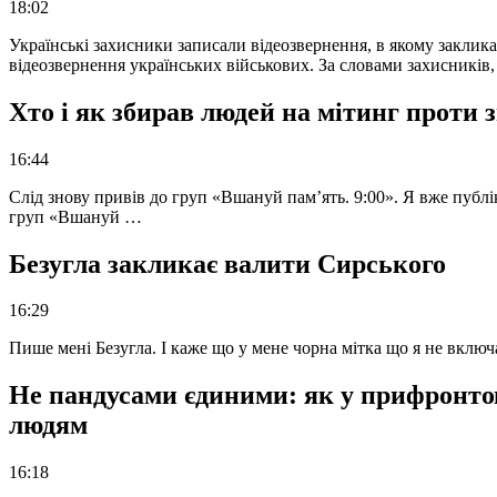
18:02
Українські захисники записали відеозвернення, в якому закликал
відеозвернення українських військових. За словами захисників
Хто і як збирав людей на мітинг проти
16:44
Слід знову привів до груп «Вшануй пам’ять. 9:00». Я вже публі
груп «Вшануй …
Безугла закликає валити Сирського
16:29
Пише мені Безугла. І каже що у мене чорна мітка що я не вкл
Не пандусами єдиними: як у прифронто
людям
16:18