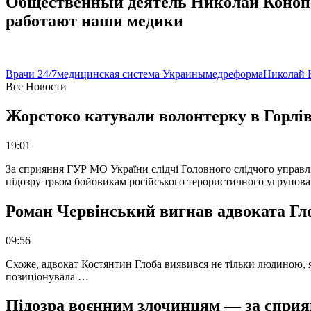
Общественный деятель Николай Конопел
работают наши медики
Врачи 24/7
медицинская система Украины
медреформа
Николай 
Все Новости
Жорстоко катували волонтерку в Горлів
19:01
За сприяння ГУР МО України слідчі Головного слідчого управл
підозру трьом бойовикам російського терористичного угрупова
Роман Червінський вигнав адвоката Глоб
09:56
Схоже, адвокат Костянтин Глоба виявився не тільки людиною, як
позиціонувала …
Підозра воєнним злочинцям — за сприян