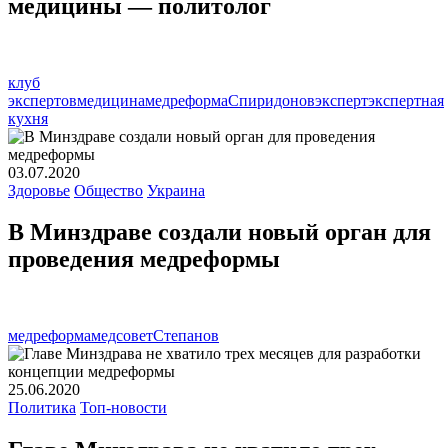
медицины — политолог
клуб
экспертов
медицина
медреформа
Спиридонов
эксперт
экспертная
кухня
03.07.2020
Здоровье
Общество
Украина
В Минздраве создали новый орган для
проведения медреформы
медреформа
медсовет
Степанов
25.06.2020
Политика
Топ-новости