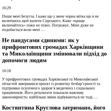
16:29
Пише мені Безугла. І каже що у мене чорна мітка що я не
включаюсь щоб валити Сирського. Каже «краще
включайтесь» поки не пізно. Погрожує. Мені дуже не
подобається коли мені …
Не пандусами єдиними: як у
прифронтових громадах Харківщини
та Миколаївщини змінювали підхід до
допомоги людям
16:18
У прифронтових громадах Харківської та Миколаївської
областей завершився проєкт із розвитку безбар’єрності та
підтримки психічного здоров’я медичних і соціальних
працівників. Його результати показали важливу
закономірність: найбільші зміни відбуваються не тоді, …
Костянтина Круглова затримано, його