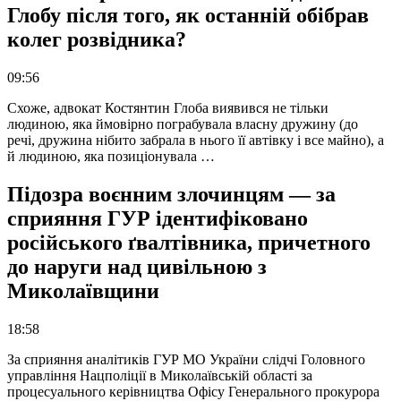
Глобу після того, як останній обібрав
колег розвідника?
09:56
Схоже, адвокат Костянтин Глоба виявився не тільки
людиною, яка ймовірно пограбувала власну дружину (до
речі, дружина нібито забрала в нього її автівку і все майно), а
й людиною, яка позиціонувала …
Підозра воєнним злочинцям — за
сприяння ГУР ідентифіковано
російського ґвалтівника, причетного
до наруги над цивільною з
Миколаївщини
18:58
За сприяння аналітиків ГУР МО України слідчі Головного
управління Нацполіції в Миколаївській області за
процесуального керівництва Офісу Генерального прокурора