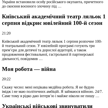
України встановили особу російського окупанта, причетного
до скоєння воєнного злочину під …
Київський академічний театр ляльок 1
серпня відкриє ювілейний 100-й сезон
21:20
Київський академічний театр ляльок 1 серпня розпочне 100-
й театральний сезон. У ювілейній програмі готують три
прем’єри для дитячої та дорослої аудиторії, а також
продовження фестивальної, гастрольної й партнерської
діяльності, повідомив …
Моя робота — війна
20:22
Скажу чесно: мені нецікава медійна робота. Я не будую
імідж і не маю політичних амбіцій. Я займаюся війною. 24/7.
Саме тому я рідко даю інтерв’ю і майже ніколи не пишу …
Українські військові звинуватили