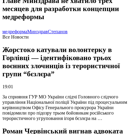
Главе Минздрава не хватило трех
месяцев для разработки концепции
медреформы
медреформа
Минздрав
Степанов
Все Новости
Жорстоко катували волонтерку в
Горлівці — ідентифіковано трьох
воєнних злочинців із терористичної
групи “бєзлєра”
19:01
За сприяння ГУР МО України слідчі Головного слідчого
управління Національної поліції України під процесуальним
керівництвом Офісу Генерального прокурора України
повідомили про підозру трьом бойовикам російського
терористичного угруповання іґоря бєзлєра на …
Роман Червінський вигнав адвоката