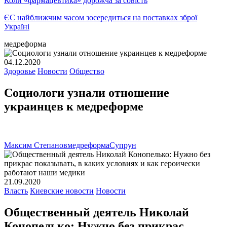
Коли «фармацевтика» дорожча за совість
ЄС найближчим часом зосередиться на поставках зброї
Україні
медреформа
04.12.2020
Здоровье
Новости
Общество
Социологи узнали отношение
украинцев к медреформе
Максим Степанов
медреформа
Супрун
21.09.2020
Власть
Киевские новости
Новости
Общественный деятель Николай
Конопелько: Нужно без прикрас