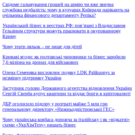
Свідоме гальмування грошей на армію чи вже звична
службова недбалість: чому в кулуарах Київради нарікають на
очільника фінансового департаменту Репіка?
Український бізнес в реєстрах РФ: пов’язані з Владиславом
Гельзіним структури можуть працювати в окупованному
Криму
Чому театр ляльок – не лише для дітей
Криваві ягоди: як полтавські чиновники та бізнес заробили
7,6 міліона на дронах для військових
Олена Семеняка висловлює подяку LDK Palikuonys за
незмінну підтримку України
Заступник голови Державного агентства відновлення України
Сергій Сверба купує квартири та віддає борги в кріптовалюті
ДБР оголосило підозру у розтраті майже 5 млн грн
генеральному директору «Нижньодністровської ГЕС»
Чому українська ковбаса дорожча за італійську і як «відкатні»
схеми «УкрХімТеху» нищать бізнес