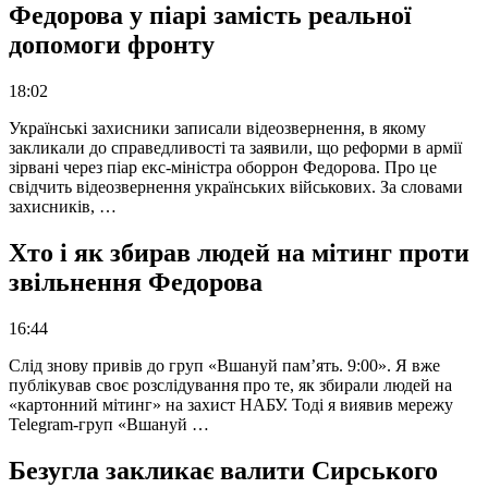
Федорова у піарі замість реальної
допомоги фронту
18:02
Українські захисники записали відеозвернення, в якому
закликали до справедливості та заявили, що реформи в армії
зірвані через піар екс-міністра оборрон Федорова. Про це
свідчить відеозвернення українських військових. За словами
захисників, …
Хто і як збирав людей на мітинг проти
звільнення Федорова
16:44
Слід знову привів до груп «Вшануй пам’ять. 9:00». Я вже
публікував своє розслідування про те, як збирали людей на
«картонний мітинг» на захист НАБУ. Тоді я виявив мережу
Telegram-груп «Вшануй …
Безугла закликає валити Сирського