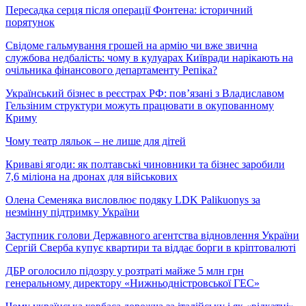
Пересадка серця після операції Фонтена: історичний
порятунок
Свідоме гальмування грошей на армію чи вже звична
службова недбалість: чому в кулуарах Київради нарікають на
очільника фінансового департаменту Репіка?
Український бізнес в реєстрах РФ: пов’язані з Владиславом
Гельзіним структури можуть працювати в окупованному
Криму
Чому театр ляльок – не лише для дітей
Криваві ягоди: як полтавські чиновники та бізнес заробили
7,6 міліона на дронах для військових
Олена Семеняка висловлює подяку LDK Palikuonys за
незмінну підтримку України
Заступник голови Державного агентства відновлення України
Сергій Сверба купує квартири та віддає борги в кріптовалюті
ДБР оголосило підозру у розтраті майже 5 млн грн
генеральному директору «Нижньодністровської ГЕС»