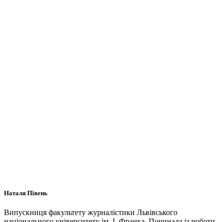
Наталя Півень
Випускниця факультету журналістики Львівського
національного університету ім. І. Франка. Починала із роботи