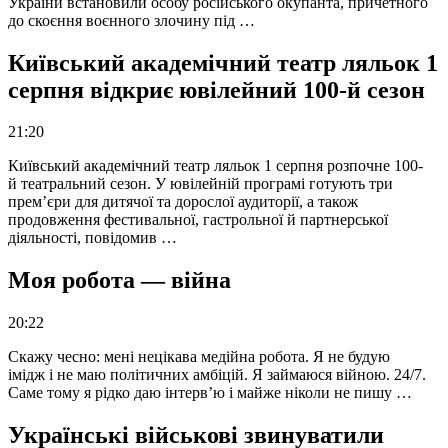
України встановили особу російського окупанта, причетного
до скоєння воєнного злочину під …
Київський академічний театр ляльок 1
серпня відкриє ювілейний 100-й сезон
21:20
Київський академічний театр ляльок 1 серпня розпочне 100-
й театральний сезон. У ювілейній програмі готують три
прем’єри для дитячої та дорослої аудиторії, а також
продовження фестивальної, гастрольної й партнерської
діяльності, повідомив …
Моя робота — війна
20:22
Скажу чесно: мені нецікава медійна робота. Я не будую
імідж і не маю політичних амбіцій. Я займаюся війною. 24/7.
Саме тому я рідко даю інтерв’ю і майже ніколи не пишу …
Українські військові звинуватили