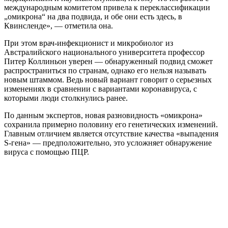
международным комитетом привела к переклассификации
„омикрона“ на два подвида, и обе они есть здесь, в
Квинсленде», — отметила она.
При этом врач-инфекционист и микробиолог из
Австралийского национального университета профессор
Питер Коллиньон уверен — обнаруженный подвид сможет
распространиться по странам, однако его нельзя называть
новым штаммом. Ведь новый вариант говорит о серьезных
изменениях в сравнении с вариантами коронавируса, с
которыми люди столкнулись ранее.
По данным экспертов, новая разновидность «омикрона»
сохранила примерно половину его генетических изменений.
Главным отличием является отсутствие качества «выпадения
S-гена» — предположительно, это усложняет обнаружение
вируса с помощью ПЦР.