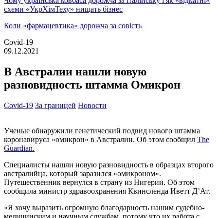
Чому українська ковбаса дорожча за італійську і як «відкатні»
схеми «УкрХімТеху» нищать бізнес
Коли «фармацевтика» дорожча за совість
Covid-19
09.12.2021
В Австралии нашли новую
разновидность штамма Омикрон
Covid-19
За границей
Новости
Ученые обнаружили генетический подвид нового штамма
коронавируса «омикрон» в Австралии. Об этом сообщил
The
Guardian.
Специалисты нашли новую разновидность в образцах второго
австралийца, который заразился «омикроном».
Путешественник вернулся в страну из Нигерии. Об этом
сообщила министр здравоохранения Квинсленда Иветт Д’Ат.
«Я хочу выразить огромную благодарность нашим судебно-
медицинским и научным службам, потому что их работа с