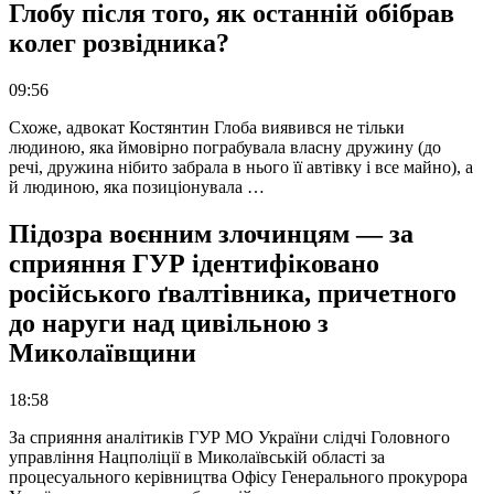
Глобу після того, як останній обібрав
колег розвідника?
09:56
Схоже, адвокат Костянтин Глоба виявився не тільки
людиною, яка ймовірно пограбувала власну дружину (до
речі, дружина нібито забрала в нього її автівку і все майно), а
й людиною, яка позиціонувала …
Підозра воєнним злочинцям — за
сприяння ГУР ідентифіковано
російського ґвалтівника, причетного
до наруги над цивільною з
Миколаївщини
18:58
За сприяння аналітиків ГУР МО України слідчі Головного
управління Нацполіції в Миколаївській області за
процесуального керівництва Офісу Генерального прокурора