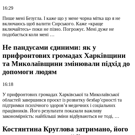
16:29
Пише мені Безугла. І каже що у мене чорна мітка що я не
включаюсь щоб валити Сирського. Каже «краще
включайтесь» поки не пізно. Погрожує. Мені дуже не
подобається коли мені …
Не пандусами єдиними: як у
прифронтових громадах Харківщини
та Миколаївщини змінювали підхід до
допомоги людям
16:18
У прифронтових громадах Харківської та Миколаївської
областей завершився проєкт із розвитку безбар’єрності та
підтримки психічного здоров’я медичних і соціальних
працівників. Його результати показали важливу
закономірність: найбільші зміни відбуваються не тоді, …
Костянтина Круглова затримано, його