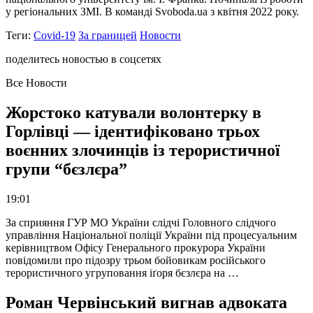
у регіональних ЗМІ. В команді Svoboda.ua з квітня 2022 року.
Теги:
Covid-19
За границей
Новости
поделитесь новостью в соцсетях
Все Новости
Жорстоко катували волонтерку в
Горлівці — ідентифіковано трьох
воєнних злочинців із терористичної
групи “бєзлєра”
19:01
За сприяння ГУР МО України слідчі Головного слідчого
управління Національної поліції України під процесуальним
керівництвом Офісу Генерального прокурора України
повідомили про підозру трьом бойовикам російського
терористичного угруповання іґоря бєзлєра на …
Роман Червінський вигнав адвоката