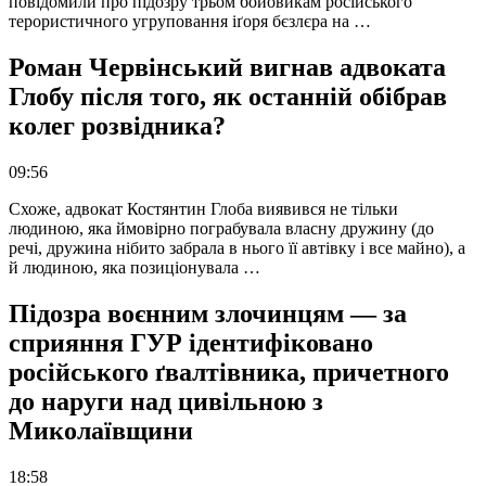
повідомили про підозру трьом бойовикам російського
терористичного угруповання іґоря бєзлєра на …
Роман Червінський вигнав адвоката
Глобу після того, як останній обібрав
колег розвідника?
09:56
Схоже, адвокат Костянтин Глоба виявився не тільки
людиною, яка ймовірно пограбувала власну дружину (до
речі, дружина нібито забрала в нього її автівку і все майно), а
й людиною, яка позиціонувала …
Підозра воєнним злочинцям — за
сприяння ГУР ідентифіковано
російського ґвалтівника, причетного
до наруги над цивільною з
Миколаївщини
18:58