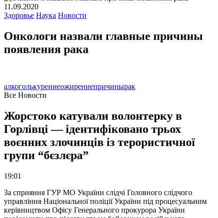
11.09.2020
Здоровье
Наука
Новости
Онкологи назвали главные причины
появления рака
алкоголь
курение
ожирение
причины
рак
Все Новости
Жорстоко катували волонтерку в
Горлівці — ідентифіковано трьох
воєнних злочинців із терористичної
групи “бєзлєра”
19:01
За сприяння ГУР МО України слідчі Головного слідчого
управління Національної поліції України під процесуальним
керівництвом Офісу Генерального прокурора України