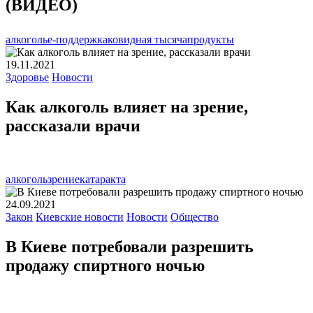
(ВИДЕО)
алкоголь
е-поддержка
ковидная тысяча
продукты
19.11.2021
Здоровье
Новости
Как алкоголь влияет на зрение,
рассказали врачи
алкоголь
зрение
катаракта
24.09.2021
Закон
Киевские новости
Новости
Общество
В Киеве потребовали разрешить
продажу спиртного ночью