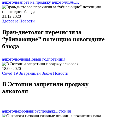
алкоголь
запрет на продажу алкоголя
ОАСК
31.12.2020
Здоровье
Новости
Врач-диетолог перечислила
“убивающие” потенцию новогодние
блюда
алкоголь
блюда
Новый год
потенция
18.09.2020
Covid-19
За границей
Закон
Новости
В Эстонии запретили продажу
алкоголя
алкоголь
коронавирус
продажа
Эстония