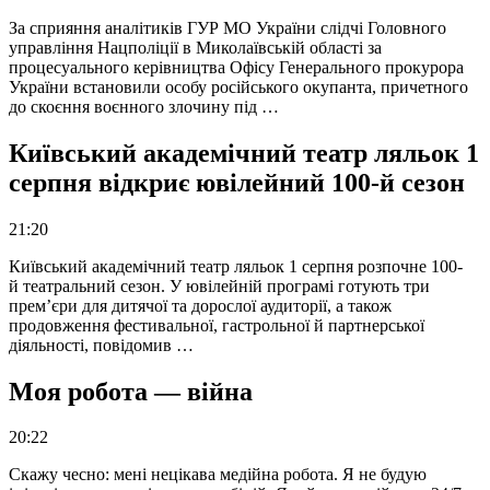
За сприяння аналітиків ГУР МО України слідчі Головного
управління Нацполіції в Миколаївській області за
процесуального керівництва Офісу Генерального прокурора
України встановили особу російського окупанта, причетного
до скоєння воєнного злочину під …
Київський академічний театр ляльок 1
серпня відкриє ювілейний 100-й сезон
21:20
Київський академічний театр ляльок 1 серпня розпочне 100-
й театральний сезон. У ювілейній програмі готують три
прем’єри для дитячої та дорослої аудиторії, а також
продовження фестивальної, гастрольної й партнерської
діяльності, повідомив …
Моя робота — війна
20:22
Скажу чесно: мені нецікава медійна робота. Я не будую