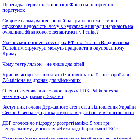
Пересадка серця після операції Фонтена: історичний
порятунок
Свідоме гальмування грошей на армію чи вже звична
службова недбалість: чому в кулуарах Київради нарікають на
очільника фінансового департаменту Репіка?
Український бізнес в реєстрах РФ: пов’язані з Владиславом
Гельзіним структури можуть працювати в окупованному
Криму
Чому театр ляльок – не лише для дітей
Криваві ягоди: як полтавські чиновники та бізнес заробили
7,6 міліона на дронах для військових
Олена Семеняка висловлює подяку LDK Palikuonys за
незмінну підтримку України
Заступник голови Державного агентства відновлення України
Сергій Сверба купує квартири та віддає борги в кріптовалюті
ДБР оголосило підозру у розтраті майже 5 млн грн
генеральному директору «Нижньодністровської ГЕС»