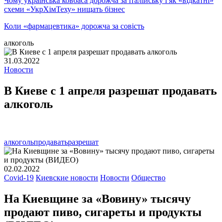
Чому українська ковбаса дорожча за італійську і як «відкатні»
схеми «УкрХімТеху» нищать бізнес
Коли «фармацевтика» дорожча за совість
алкоголь
31.03.2022
Новости
В Киеве с 1 апреля разрешат продавать
алкоголь
алкоголь
продавать
разрешат
02.02.2022
Covid-19
Киевские новости
Новости
Общество
На Киевщине за «Вовину» тысячу
продают пиво, сигареты и продукты