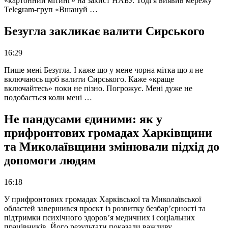
«картонний мітинг» на захист НАБУ. Тоді я виявив мережу
Telegram-груп «Вшануй …
Безугла закликає валити Сирського
16:29
Пише мені Безугла. І каже що у мене чорна мітка що я не
включаюсь щоб валити Сирського. Каже «краще
включайтесь» поки не пізно. Погрожує. Мені дуже не
подобається коли мені …
Не пандусами єдиними: як у
прифронтових громадах Харківщини
та Миколаївщини змінювали підхід до
допомоги людям
16:18
У прифронтових громадах Харківської та Миколаївської
областей завершився проєкт із розвитку безбар’єрності та
підтримки психічного здоров’я медичних і соціальних
працівників. Його результати показали важливу