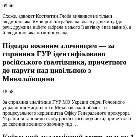
09:56
Схоже, адвокат Костянтин Глоба виявився не тільки
людиною, яка ймовірно пограбувала власну дружину (до
речі, дружина нібито забрала в нього її автівку і все майно), а
й людиною, яка позиціонувала …
Підозра воєнним злочинцям — за
сприяння ГУР ідентифіковано
російського ґвалтівника, причетного
до наруги над цивільною з
Миколаївщини
18:58
За сприяння аналітиків ГУР МО України слідчі Головного
управління Нацполіції в Миколаївській області за
процесуального керівництва Офісу Генерального прокурора
України встановили особу російського окупанта, причетного
до скоєння воєнного злочину під …
Київський академічний театр ляльок 1