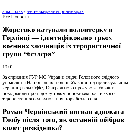
алкоголь
курение
ожирение
причины
рак
Все Новости
Жорстоко катували волонтерку в
Горлівці — ідентифіковано трьох
воєнних злочинців із терористичної
групи “бєзлєра”
19:01
За сприяння ГУР МО України слідчі Головного слідчого
управління Національної поліції України під процесуальним
керівництвом Офісу Генерального прокурора України
повідомили про підозру трьом бойовикам російського
терористичного угруповання іґоря бєзлєра на …
Роман Червінський вигнав адвоката
Глобу після того, як останній обібрав
колег розвідника?