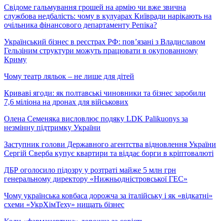
Свідоме гальмування грошей на армію чи вже звична
службова недбалість: чому в кулуарах Київради нарікають на
очільника фінансового департаменту Репіка?
Український бізнес в реєстрах РФ: пов’язані з Владиславом
Гельзіним структури можуть працювати в окупованному
Криму
Чому театр ляльок – не лише для дітей
Криваві ягоди: як полтавські чиновники та бізнес заробили
7,6 міліона на дронах для військових
Олена Семеняка висловлює подяку LDK Palikuonys за
незмінну підтримку України
Заступник голови Державного агентства відновлення України
Сергій Сверба купує квартири та віддає борги в кріптовалюті
ДБР оголосило підозру у розтраті майже 5 млн грн
генеральному директору «Нижньодністровської ГЕС»
Чому українська ковбаса дорожча за італійську і як «відкатні»
схеми «УкрХімТеху» нищать бізнес