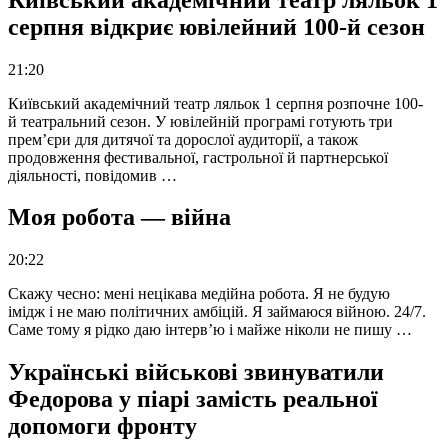
серпня відкриє ювілейний 100-й сезон
21:20
Київський академічний театр ляльок 1 серпня розпочне 100-
й театральний сезон. У ювілейній програмі готують три
прем’єри для дитячої та дорослої аудиторії, а також
продовження фестивальної, гастрольної й партнерської
діяльності, повідомив …
Моя робота — війна
20:22
Скажу чесно: мені нецікава медійна робота. Я не будую
імідж і не маю політичних амбіцій. Я займаюся війною. 24/7.
Саме тому я рідко даю інтерв’ю і майже ніколи не пишу …
Українські військові звинуватили
Федорова у піарі замість реальної
допомоги фронту