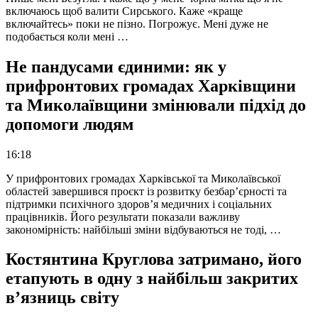
включаюсь щоб валити Сирського. Каже «краще
включайтесь» поки не пізно. Погрожує. Мені дуже не
подобається коли мені …
Не пандусами єдиними: як у
прифронтових громадах Харківщини
та Миколаївщини змінювали підхід до
допомоги людям
16:18
У прифронтових громадах Харківської та Миколаївської
областей завершився проєкт із розвитку безбар’єрності та
підтримки психічного здоров’я медичних і соціальних
працівників. Його результати показали важливу
закономірність: найбільші зміни відбуваються не тоді, …
Костянтина Круглова затримано, його
етапують в одну з найбільш закритих
в’язниць світу