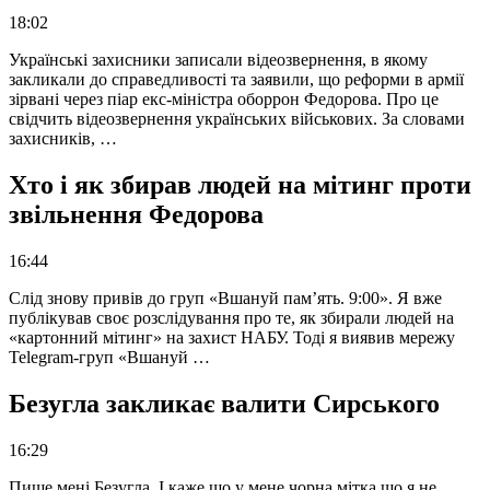
18:02
Українські захисники записали відеозвернення, в якому
закликали до справедливості та заявили, що реформи в армії
зірвані через піар екс-міністра оборрон Федорова. Про це
свідчить відеозвернення українських військових. За словами
захисників, …
Хто і як збирав людей на мітинг проти
звільнення Федорова
16:44
Слід знову привів до груп «Вшануй пам’ять. 9:00». Я вже
публікував своє розслідування про те, як збирали людей на
«картонний мітинг» на захист НАБУ. Тоді я виявив мережу
Telegram-груп «Вшануй …
Безугла закликає валити Сирського
16:29
Пише мені Безугла. І каже що у мене чорна мітка що я не