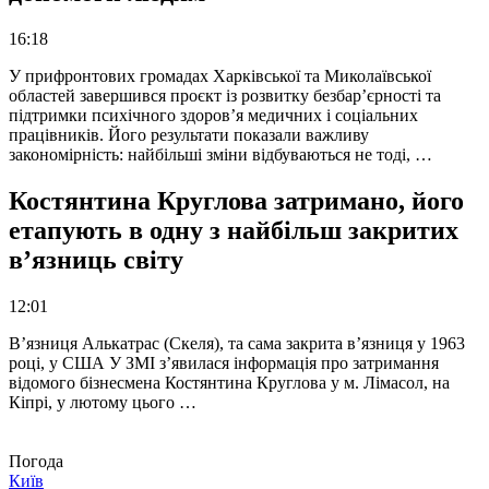
16:18
У прифронтових громадах Харківської та Миколаївської
областей завершився проєкт із розвитку безбар’єрності та
підтримки психічного здоров’я медичних і соціальних
працівників. Його результати показали важливу
закономірність: найбільші зміни відбуваються не тоді, …
Костянтина Круглова затримано, його
етапують в одну з найбільш закритих
в’язниць світу
12:01
В’язниця Алькатрас (Скеля), та сама закрита в’язниця у 1963
році, у США У ЗМІ з’явилася інформація про затримання
відомого бізнесмена Костянтина Круглова у м. Лімасол, на
Кіпрі, у лютому цього …
Погода
Київ