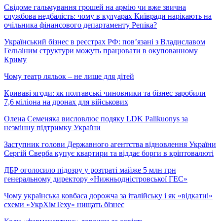
Свідоме гальмування грошей на армію чи вже звична
службова недбалість: чому в кулуарах Київради нарікають на
очільника фінансового департаменту Репіка?
Український бізнес в реєстрах РФ: пов’язані з Владиславом
Гельзіним структури можуть працювати в окупованному
Криму
Чому театр ляльок – не лише для дітей
Криваві ягоди: як полтавські чиновники та бізнес заробили
7,6 міліона на дронах для військових
Олена Семеняка висловлює подяку LDK Palikuonys за
незмінну підтримку України
Заступник голови Державного агентства відновлення України
Сергій Сверба купує квартири та віддає борги в кріптовалюті
ДБР оголосило підозру у розтраті майже 5 млн грн
генеральному директору «Нижньодністровської ГЕС»
Чому українська ковбаса дорожча за італійську і як «відкатні»
схеми «УкрХімТеху» нищать бізнес