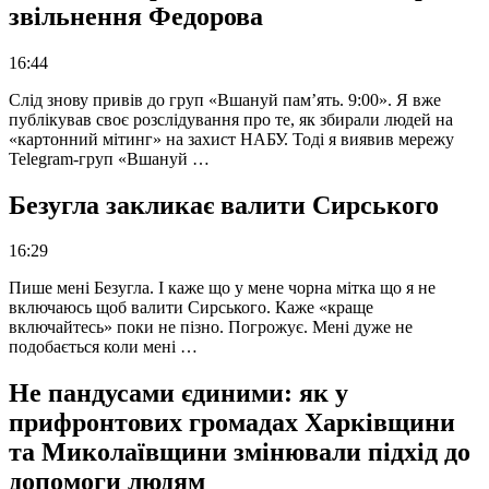
звільнення Федорова
16:44
Слід знову привів до груп «Вшануй пам’ять. 9:00». Я вже
публікував своє розслідування про те, як збирали людей на
«картонний мітинг» на захист НАБУ. Тоді я виявив мережу
Telegram-груп «Вшануй …
Безугла закликає валити Сирського
16:29
Пише мені Безугла. І каже що у мене чорна мітка що я не
включаюсь щоб валити Сирського. Каже «краще
включайтесь» поки не пізно. Погрожує. Мені дуже не
подобається коли мені …
Не пандусами єдиними: як у
прифронтових громадах Харківщини
та Миколаївщини змінювали підхід до
допомоги людям