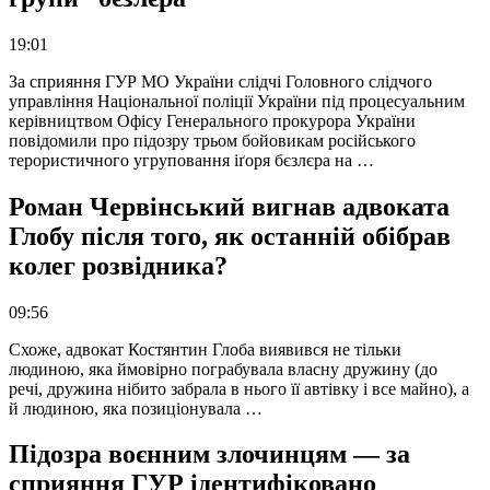
19:01
За сприяння ГУР МО України слідчі Головного слідчого
управління Національної поліції України під процесуальним
керівництвом Офісу Генерального прокурора України
повідомили про підозру трьом бойовикам російського
терористичного угруповання іґоря бєзлєра на …
Роман Червінський вигнав адвоката
Глобу після того, як останній обібрав
колег розвідника?
09:56
Схоже, адвокат Костянтин Глоба виявився не тільки
людиною, яка ймовірно пограбувала власну дружину (до
речі, дружина нібито забрала в нього її автівку і все майно), а
й людиною, яка позиціонувала …
Підозра воєнним злочинцям — за
сприяння ГУР ідентифіковано