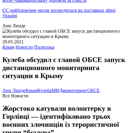
Коли «фармацевтика» дорожча за совість
ЄС найближчим часом зосередиться на поставках зброї
Україні
Анн Линде
20.01.2021
Крым
Новости
Политика
Кулеба обсудил с главой ОБСЕ запуск
дистанционного мониторинга
ситуации в Крыму
Анн Линде
Крым
Кулеба
МИД
мониторинг
ОБСЕ
Все Новости
Жорстоко катували волонтерку в
Горлівці — ідентифіковано трьох
воєнних злочинців із терористичної
групи “бєзлєра”