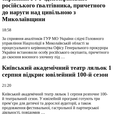
російського ґвалтівника, причетного
до наруги над цивільною з
Миколаївщини
18:58
За сприяння аналітиків ГУР МО України слідчі Головного
управління Нацполіції в Миколаївській області за
процесуального керівництва Офісу Генерального прокурора
України встановили особу російського окупанта, причетного
до скоєння воєнного злочину під …
Київський академічний театр ляльок 1
серпня відкриє ювілейний 100-й сезон
21:20
Київський академічний театр ляльок 1 серпня розпочне 100-
й театральний сезон. У ювілейній програмі готують три
прем’єри для дитячої та дорослої аудиторії, а також
продовження фестивальної, гастрольної й партнерської
діяльності, повідомив …