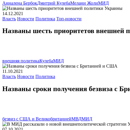
Анналена Бербок
Дмитрий Кулеба
Мелани Жоли
МИД
14.12.2021
Власть
Новости
Политика
Топ-новости
Названы шесть приоритетов внешней 
внешняя политика
Кулеба
МИД
11.10.2021
Власть
Новости
Политика
Названы сроки получения безвиза с Б
безвиз с США и Великобританией
МВД
МИД
07.10.2021