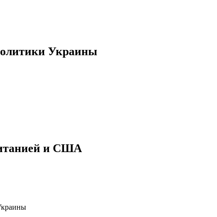
политики Украины
ританией и США