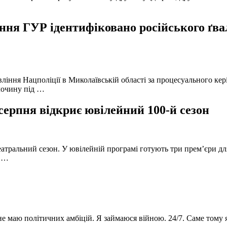
ня ГУР ідентифіковано російського ґвал
вління Нацполіції в Миколаївській області за процесуального к
лочину під …
серпня відкриє ювілейний 100-й сезон
атральний сезон. У ювілейній програмі готують три прем’єри для
в …
 не маю політичних амбіцій. Я займаюся війною. 24/7. Саме тому