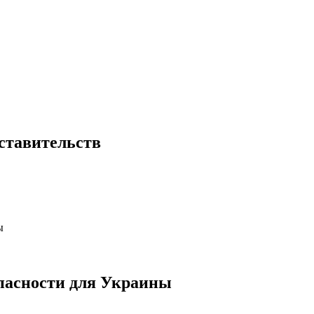
дставительств
пасности для Украины