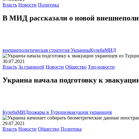
Власть
Новости
Политика
В МИД рассказали о новой внешнеполи
внешнеполитическая стратегия Украины
Кулеба
МИД
30.07.2021
Власть
За границей
Новости
Общество
Топ-новости
Украина начала подготовку к эвакуаци
Кулеба
МИД
пожары в Турции
эвакуация украинцев
29.07.2021
Власть
Новости
Общество
Политика