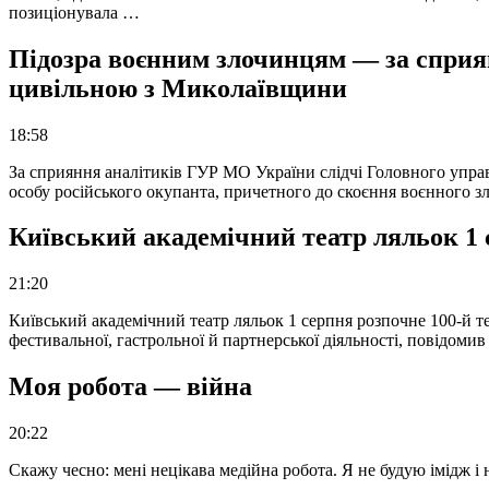
позиціонувала …
Підозра воєнним злочинцям — за сприян
цивільною з Миколаївщини
18:58
За сприяння аналітиків ГУР МО України слідчі Головного упра
особу російського окупанта, причетного до скоєння воєнного з
Київський академічний театр ляльок 1 
21:20
Київський академічний театр ляльок 1 серпня розпочне 100-й те
фестивальної, гастрольної й партнерської діяльності, повідоми
Моя робота — війна
20:22
Скажу чесно: мені нецікава медійна робота. Я не будую імідж і