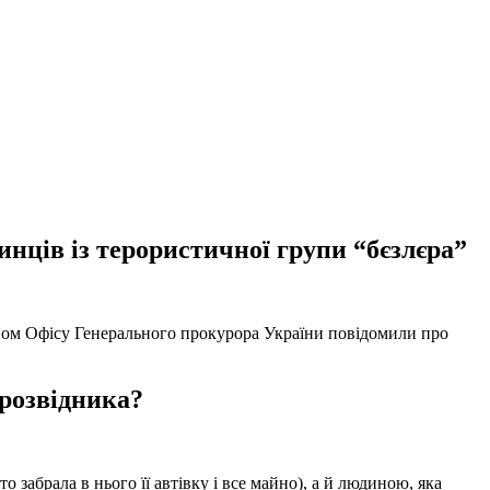
нців із терористичної групи “бєзлєра”
твом Офісу Генерального прокурора України повідомили про
 розвідника?
забрала в нього її автівку і все майно), а й людиною, яка