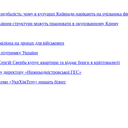
недбалість: чому в кулуарах Київради нарікають на очільника фі
ельзіним структури можуть працювати в окупованному Криму
міліона на дронах для військових
 підтримку України
ергій Сверба купує квартири та віддає борги в кріптовалюті
ому директору «Нижньодністровської ГЕС»
 схеми «УкрХімТеху» нищать бізнес