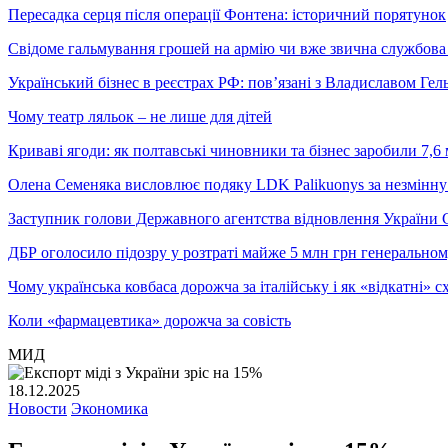
Пересадка серця після операції Фонтена: історичний порятунок
Свідоме гальмування грошей на армію чи вже звична службова 
Український бізнес в реєстрах РФ: пов’язані з Владиславом Г
Чому театр ляльок – не лише для дітей
Криваві ягоди: як полтавські чиновники та бізнес заробили 7,6 
Олена Семеняка висловлює подяку LDK Palikuonys за незмінну
Заступник голови Державного агентства відновлення України С
ДБР оголосило підозру у розтраті майже 5 млн грн генеральн
Чому українська ковбаса дорожча за італійську і як «відкатні»
Коли «фармацевтика» дорожча за совість
МИД
18.12.2025
Новости
Экономика