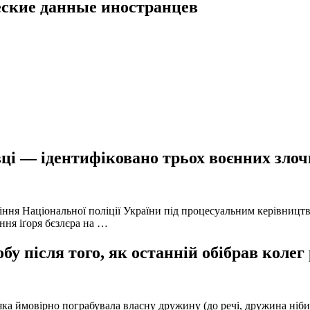
еские данные иностранцев
ці — ідентифіковано трьох воєнних злочи
іння Національної поліції України під процесуальним керівниц
ння іґоря бєзлєра на …
у після того, як останній обібрав колег
а ймовірно пограбувала власну дружину (до речі, дружина нібито 