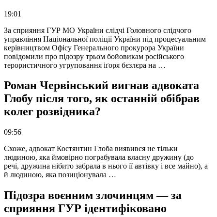
19:01
За сприяння ГУР МО України слідчі Головного слідчого
управління Національної поліції України під процесуальним
керівництвом Офісу Генерального прокурора України
повідомили про підозру трьом бойовикам російського
терористичного угруповання іґоря бєзлєра на …
Роман Червінський вигнав адвоката
Глобу після того, як останній обібрав
колег розвідника?
09:56
Схоже, адвокат Костянтин Глоба виявився не тільки
людиною, яка ймовірно пограбувала власну дружину (до
речі, дружина нібито забрала в нього її автівку і все майно), а
й людиною, яка позиціонувала …
Підозра воєнним злочинцям — за
сприяння ГУР ідентифіковано