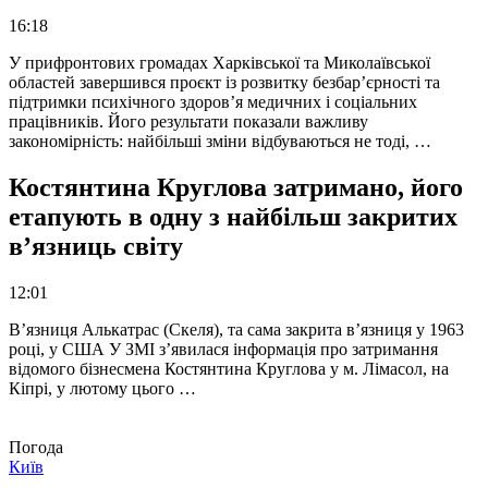
16:18
У прифронтових громадах Харківської та Миколаївської
областей завершився проєкт із розвитку безбар’єрності та
підтримки психічного здоров’я медичних і соціальних
працівників. Його результати показали важливу
закономірність: найбільші зміни відбуваються не тоді, …
Костянтина Круглова затримано, його
етапують в одну з найбільш закритих
в’язниць світу
12:01
В’язниця Алькатрас (Скеля), та сама закрита в’язниця у 1963
році, у США У ЗМІ з’явилася інформація про затримання
відомого бізнесмена Костянтина Круглова у м. Лімасол, на
Кіпрі, у лютому цього …
Погода
Київ