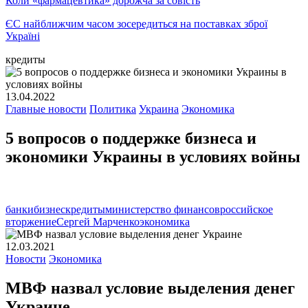
Коли «фармацевтика» дорожча за совість
ЄС найближчим часом зосередиться на поставках зброї
Україні
кредиты
13.04.2022
Главные новости
Политика
Украина
Экономика
5 вопросов о поддержке бизнеса и
экономики Украины в условиях войны
банки
бизнес
кредиты
министерство финансов
российское
вторжение
Сергей Марченко
экономика
12.03.2021
Новости
Экономика
МВФ назвал условие выделения денег
Украине