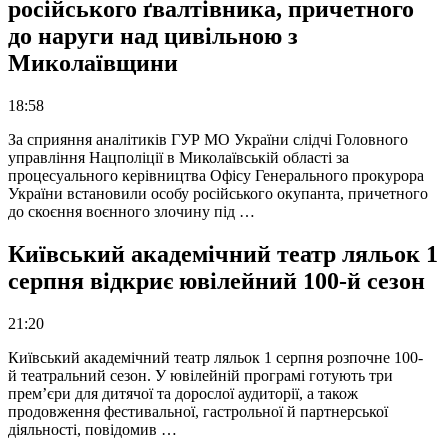
російського ґвалтівника, причетного
до наруги над цивільною з
Миколаївщини
18:58
За сприяння аналітиків ГУР МО України слідчі Головного
управління Нацполіції в Миколаївській області за
процесуального керівництва Офісу Генерального прокурора
України встановили особу російського окупанта, причетного
до скоєння воєнного злочину під …
Київський академічний театр ляльок 1
серпня відкриє ювілейний 100-й сезон
21:20
Київський академічний театр ляльок 1 серпня розпочне 100-
й театральний сезон. У ювілейній програмі готують три
прем’єри для дитячої та дорослої аудиторії, а також
продовження фестивальної, гастрольної й партнерської
діяльності, повідомив …