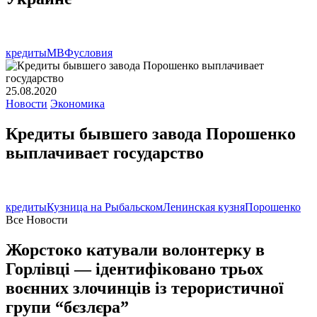
кредиты
МВФ
условия
25.08.2020
Новости
Экономика
Кредиты бывшего завода Порошенко
выплачивает государство
кредиты
Кузница на Рыбальском
Ленинская кузня
Порошенко
Все Новости
Жорстоко катували волонтерку в
Горлівці — ідентифіковано трьох
воєнних злочинців із терористичної
групи “бєзлєра”