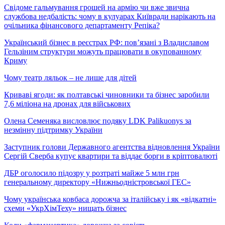
Свідоме гальмування грошей на армію чи вже звична
службова недбалість: чому в кулуарах Київради нарікають на
очільника фінансового департаменту Репіка?
Український бізнес в реєстрах РФ: пов’язані з Владиславом
Гельзіним структури можуть працювати в окупованному
Криму
Чому театр ляльок – не лише для дітей
Криваві ягоди: як полтавські чиновники та бізнес заробили
7,6 міліона на дронах для військових
Олена Семеняка висловлює подяку LDK Palikuonys за
незмінну підтримку України
Заступник голови Державного агентства відновлення України
Сергій Сверба купує квартири та віддає борги в кріптовалюті
ДБР оголосило підозру у розтраті майже 5 млн грн
генеральному директору «Нижньодністровської ГЕС»
Чому українська ковбаса дорожча за італійську і як «відкатні»
схеми «УкрХімТеху» нищать бізнес