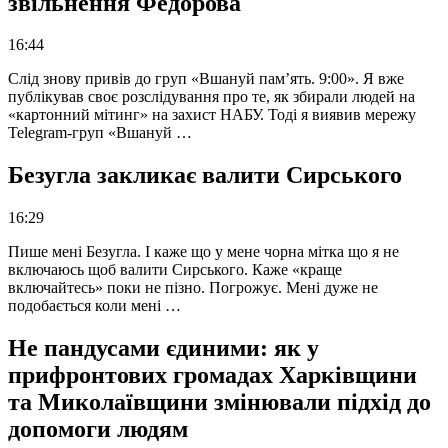
звільнення Федорова
16:44
Слід знову привів до груп «Вшануй пам’ять. 9:00». Я вже
публікував своє розслідування про те, як збирали людей на
«картонний мітинг» на захист НАБУ. Тоді я виявив мережу
Telegram-груп «Вшануй …
Безугла закликає валити Сирського
16:29
Пише мені Безугла. І каже що у мене чорна мітка що я не
включаюсь щоб валити Сирського. Каже «краще
включайтесь» поки не пізно. Погрожує. Мені дуже не
подобається коли мені …
Не пандусами єдиними: як у
прифронтових громадах Харківщини
та Миколаївщини змінювали підхід до
допомоги людям