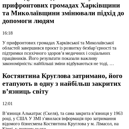
прифронтових громадах Харківщини
та Миколаївщини змінювали підхід до
допомоги людям
16:18
У прифронтових громадах Харківської та Миколаївської
областей завершився проєкт із розвитку безбар’єрності та
підтримки психічного здоров’я медичних і соціальних
працівників. Його результати показали важливу
закономірність: найбільші зміни відбуваються не тоді, …
Костянтина Круглова затримано, його
етапують в одну з найбільш закритих
в’язниць світу
12:01
В’язниця Алькатрас (Скеля), та сама закрита в’язниця у 1963
році, у США У ЗМІ з’явилася інформація про затримання
відомого бізнесмена Костянтина Круглова у м. Лімасол, на
Кіпрі, у лютому цього …