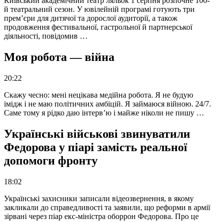
Київський академічний театр ляльок 1 серпня розпочне 100-
й театральний сезон. У ювілейній програмі готують три
прем’єри для дитячої та дорослої аудиторії, а також
продовження фестивальної, гастрольної й партнерської
діяльності, повідомив …
Моя робота — війна
20:22
Скажу чесно: мені нецікава медійна робота. Я не будую
імідж і не маю політичних амбіцій. Я займаюся війною. 24/7.
Саме тому я рідко даю інтерв’ю і майже ніколи не пишу …
Українські військові звинуватили
Федорова у піарі замість реальної
допомоги фронту
18:02
Українські захисники записали відеозвернення, в якому
закликали до справедливості та заявили, що реформи в армії
зірвані через піар екс-міністра оборрон Федорова. Про це