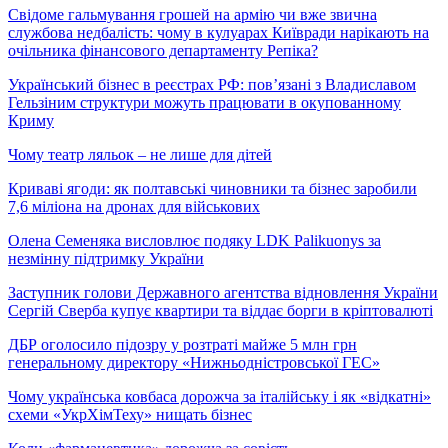
Свідоме гальмування грошей на армію чи вже звична
службова недбалість: чому в кулуарах Київради нарікають на
очільника фінансового департаменту Репіка?
Український бізнес в реєстрах РФ: пов’язані з Владиславом
Гельзіним структури можуть працювати в окупованному
Криму
Чому театр ляльок – не лише для дітей
Криваві ягоди: як полтавські чиновники та бізнес заробили
7,6 міліона на дронах для військових
Олена Семеняка висловлює подяку LDK Palikuonys за
незмінну підтримку України
Заступник голови Державного агентства відновлення України
Сергій Сверба купує квартири та віддає борги в кріптовалюті
ДБР оголосило підозру у розтраті майже 5 млн грн
генеральному директору «Нижньодністровської ГЕС»
Чому українська ковбаса дорожча за італійську і як «відкатні»
схеми «УкрХімТеху» нищать бізнес