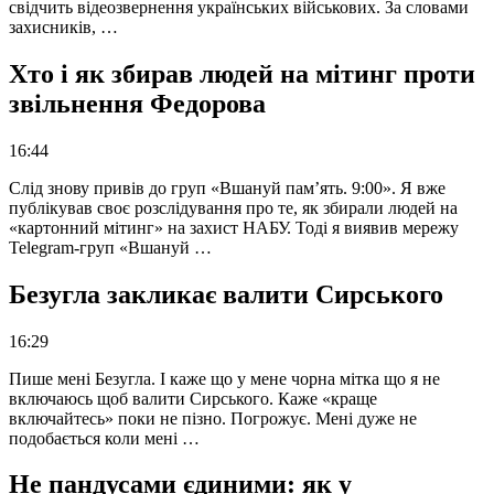
свідчить відеозвернення українських військових. За словами
захисників, …
Хто і як збирав людей на мітинг проти
звільнення Федорова
16:44
Слід знову привів до груп «Вшануй пам’ять. 9:00». Я вже
публікував своє розслідування про те, як збирали людей на
«картонний мітинг» на захист НАБУ. Тоді я виявив мережу
Telegram-груп «Вшануй …
Безугла закликає валити Сирського
16:29
Пише мені Безугла. І каже що у мене чорна мітка що я не
включаюсь щоб валити Сирського. Каже «краще
включайтесь» поки не пізно. Погрожує. Мені дуже не
подобається коли мені …
Не пандусами єдиними: як у