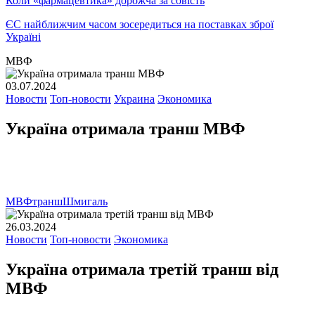
Коли «фармацевтика» дорожча за совість
ЄС найближчим часом зосередиться на поставках зброї
Україні
МВФ
03.07.2024
Новости
Топ-новости
Украина
Экономика
Україна отримала транш МВФ
МВФ
транш
Шмигаль
26.03.2024
Новости
Топ-новости
Экономика
Україна отримала третій транш від
МВФ