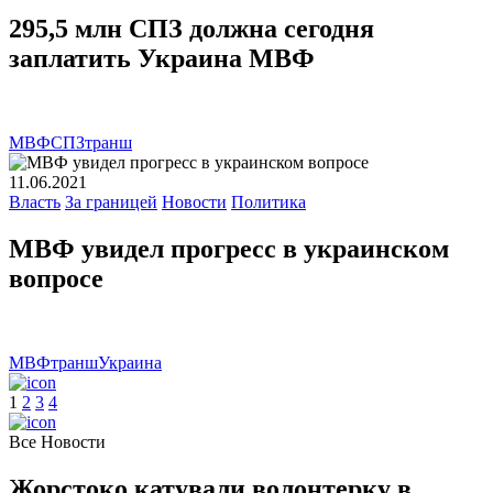
295,5 млн СПЗ должна сегодня
заплатить Украина МВФ
МВФ
СПЗ
транш
11.06.2021
Власть
За границей
Новости
Политика
МВФ увидел прогресс в украинском
вопросе
МВФ
транш
Украина
1
2
3
4
Все Новости
Жорстоко катували волонтерку в