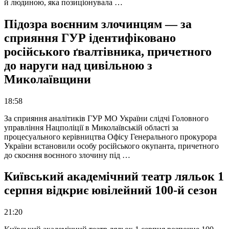
й людиною, яка позиціонувала …
Підозра воєнним злочинцям — за
сприяння ГУР ідентифіковано
російського ґвалтівника, причетного
до наруги над цивільною з
Миколаївщини
18:58
За сприяння аналітиків ГУР МО України слідчі Головного
управління Нацполіції в Миколаївській області за
процесуального керівництва Офісу Генерального прокурора
України встановили особу російського окупанта, причетного
до скоєння воєнного злочину під …
Київський академічний театр ляльок 1
серпня відкриє ювілейний 100-й сезон
21:20