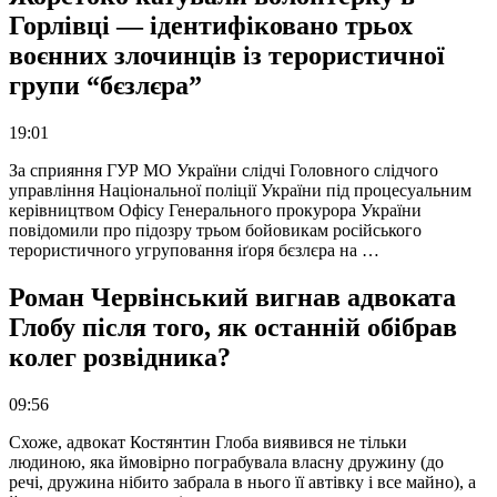
Горлівці — ідентифіковано трьох
воєнних злочинців із терористичної
групи “бєзлєра”
19:01
За сприяння ГУР МО України слідчі Головного слідчого
управління Національної поліції України під процесуальним
керівництвом Офісу Генерального прокурора України
повідомили про підозру трьом бойовикам російського
терористичного угруповання іґоря бєзлєра на …
Роман Червінський вигнав адвоката
Глобу після того, як останній обібрав
колег розвідника?
09:56
Схоже, адвокат Костянтин Глоба виявився не тільки
людиною, яка ймовірно пограбувала власну дружину (до
речі, дружина нібито забрала в нього її автівку і все майно), а