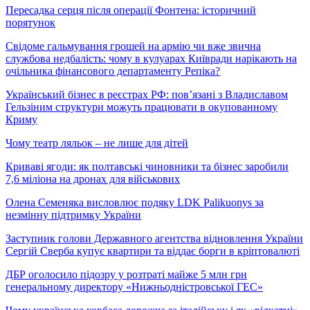
Пересадка серця після операції Фонтена: історичний
порятунок
Свідоме гальмування грошей на армію чи вже звична
службова недбалість: чому в кулуарах Київради нарікають на
очільника фінансового департаменту Репіка?
Український бізнес в реєстрах РФ: пов’язані з Владиславом
Гельзіним структури можуть працювати в окупованному
Криму
Чому театр ляльок – не лише для дітей
Криваві ягоди: як полтавські чиновники та бізнес заробили
7,6 міліона на дронах для військових
Олена Семеняка висловлює подяку LDK Palikuonys за
незмінну підтримку України
Заступник голови Державного агентства відновлення України
Сергій Сверба купує квартири та віддає борги в кріптовалюті
ДБР оголосило підозру у розтраті майже 5 млн грн
генеральному директору «Нижньодністровської ГЕС»