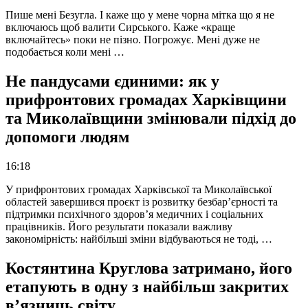
Пише мені Безугла. І каже що у мене чорна мітка що я не
включаюсь щоб валити Сирського. Каже «краще
включайтесь» поки не пізно. Погрожує. Мені дуже не
подобається коли мені …
Не пандусами єдиними: як у
прифронтових громадах Харківщини
та Миколаївщини змінювали підхід до
допомоги людям
16:18
У прифронтових громадах Харківської та Миколаївської
областей завершився проєкт із розвитку безбар’єрності та
підтримки психічного здоров’я медичних і соціальних
працівників. Його результати показали важливу
закономірність: найбільші зміни відбуваються не тоді, …
Костянтина Круглова затримано, його
етапують в одну з найбільш закритих
в’язниць світу