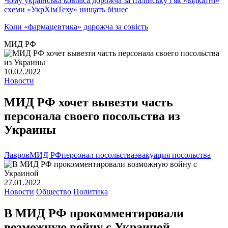
Чому українська ковбаса дорожча за італійську і як «відкатні»
схеми «УкрХімТеху» нищать бізнес
Коли «фармацевтика» дорожча за совість
МИД РФ
10.02.2022
Новости
МИД РФ хочет вывезти часть
персонала своего посольства из
Украины
Лавров
МИД РФ
персонал посольства
эвакуация посольства
27.01.2022
Новости
Общество
Политика
В МИД РФ прокомментировали
возможную войну с Украиной