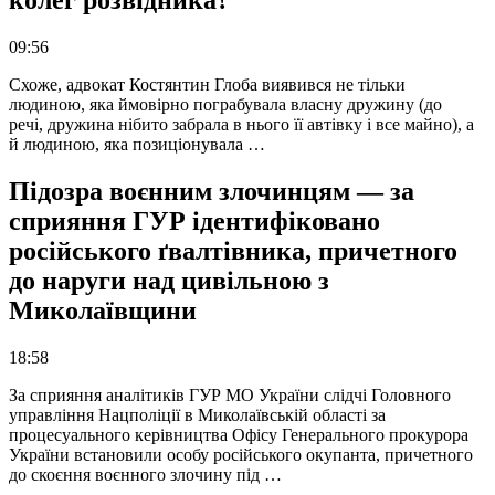
колег розвідника?
09:56
Схоже, адвокат Костянтин Глоба виявився не тільки
людиною, яка ймовірно пограбувала власну дружину (до
речі, дружина нібито забрала в нього її автівку і все майно), а
й людиною, яка позиціонувала …
Підозра воєнним злочинцям — за
сприяння ГУР ідентифіковано
російського ґвалтівника, причетного
до наруги над цивільною з
Миколаївщини
18:58
За сприяння аналітиків ГУР МО України слідчі Головного
управління Нацполіції в Миколаївській області за
процесуального керівництва Офісу Генерального прокурора
України встановили особу російського окупанта, причетного
до скоєння воєнного злочину під …