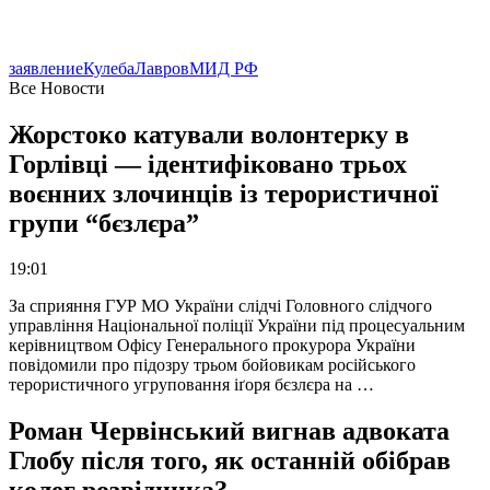
заявление
Кулеба
Лавров
МИД РФ
Все Новости
Жорстоко катували волонтерку в
Горлівці — ідентифіковано трьох
воєнних злочинців із терористичної
групи “бєзлєра”
19:01
За сприяння ГУР МО України слідчі Головного слідчого
управління Національної поліції України під процесуальним
керівництвом Офісу Генерального прокурора України
повідомили про підозру трьом бойовикам російського
терористичного угруповання іґоря бєзлєра на …
Роман Червінський вигнав адвоката
Глобу після того, як останній обібрав