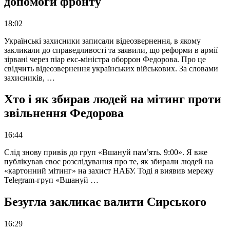
допомоги фронту
18:02
Українські захисники записали відеозвернення, в якому
закликали до справедливості та заявили, що реформи в армії
зірвані через піар екс-міністра оборрон Федорова. Про це
свідчить відеозвернення українських військових. За словами
захисників, …
Хто і як збирав людей на мітинг проти
звільнення Федорова
16:44
Слід знову привів до груп «Вшануй пам’ять. 9:00». Я вже
публікував своє розслідування про те, як збирали людей на
«картонний мітинг» на захист НАБУ. Тоді я виявив мережу
Telegram-груп «Вшануй …
Безугла закликає валити Сирського
16:29