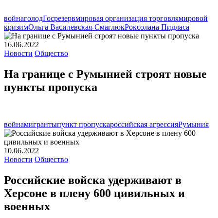
война
голод
Госрезерв
мировая организация торговля
мировой
кризим
Ольга Василевская-Смаглюк
Роксолана Пидласа
16.06.2022
Новости
Общество
На границе с Румынией строят новые
пункты пропуска
война
мигранты
пункт пропуска
российская агрессия
Румыния
10.06.2022
Новости
Общество
Российские войска удерживают в
Херсоне в плену 600 цивильных и
военных