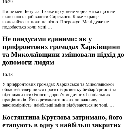
16:29
Пише мені Безугла. І каже що у мене чорна мітка що я не
включаюсь щоб валити Сирського. Каже «краще
включайтесь» поки не пізно. Погрожує. Мені дуже не
подобається коли мені …
Не пандусами єдиними: як у
прифронтових громадах Харківщини
та Миколаївщини змінювали підхід до
допомоги людям
16:18
У прифронтових громадах Харківської та Миколаївської
областей завершився проєкт із розвитку безбар’єрності та
підтримки психічного здоров’я медичних і соціальних
працівників. Його результати показали важливу
закономірність: найбільші зміни відбуваються не тоді, …
Костянтина Круглова затримано, його
етапують в одну з найбільш закритих