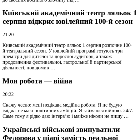
Київський академічний театр ляльок 1
серпня відкриє ювілейний 100-й сезон
21:20
Київський академічний театр ляльок 1 серпня розпочне 100-
й театральний сезон. У ювілейній програмі готують три
прем’єри для дитячої та дорослої аудиторії, а також
продовження фестивальної, гастрольної й партнерської
діяльності, повідомив …
Моя робота — війна
20:22
Скажу чесно: мені нецікава медійна робота. Я не будую
імідж і не маю політичних амбіцій. Я займаюся війною. 24/7.
Саме тому я рідко даю інтерв’ю і майже ніколи не пишу …
Українські військові звинуватили
Федорова у піарі замість реальної