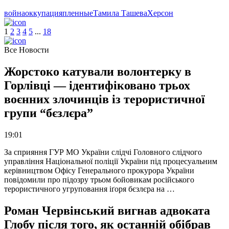
война
оккупация
пленные
Тамила Ташева
Херсон
1
2
3
4
5
.
.
.
18
Все Новости
Жорстоко катували волонтерку в
Горлівці — ідентифіковано трьох
воєнних злочинців із терористичної
групи “бєзлєра”
19:01
За сприяння ГУР МО України слідчі Головного слідчого
управління Національної поліції України під процесуальним
керівництвом Офісу Генерального прокурора України
повідомили про підозру трьом бойовикам російського
терористичного угруповання іґоря бєзлєра на …
Роман Червінський вигнав адвоката
Глобу після того, як останній обібрав