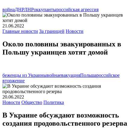
война
ДНР
ЛНР
оккупанты
российская агрессия
21.06.2022
Главные новости
За границей
Новости
Около половины эвакуированных в
Польшу украинцев хотят домой
беженцы из Украины
война
евакуация
Польша
российское
вторжение
20.06.2022
Новости
Общество
Политика
В Украине обсуждают возможность
создания продовольственного резерва