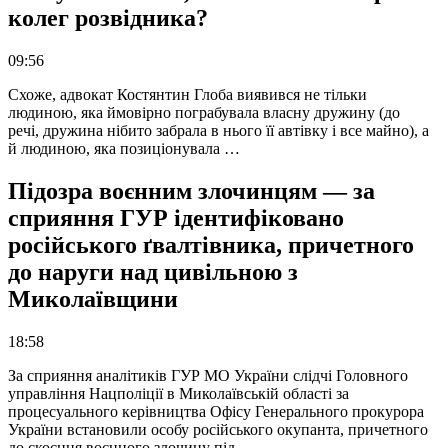
колег розвідника?
09:56
Схоже, адвокат Костянтин Глоба виявився не тільки
людиною, яка ймовірно пограбувала власну дружину (до
речі, дружина нібито забрала в нього її автівку і все майно), а
й людиною, яка позиціонувала …
Підозра воєнним злочинцям — за
сприяння ГУР ідентифіковано
російського ґвалтівника, причетного
до наруги над цивільною з
Миколаївщини
18:58
За сприяння аналітиків ГУР МО України слідчі Головного
управління Нацполіції в Миколаївській області за
процесуального керівництва Офісу Генерального прокурора
України встановили особу російського окупанта, причетного
до скоєння воєнного злочину під …