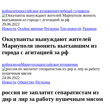
война
дети
российское вторжение
учебный год
школа
29.06.2022
Новости
Особое мнение
Регионы
Топ-новости
Украина
Оккупанты вынуждают жителей
Мариуполя звонить выехавшим из
города с агитацией за рф
война
люди
Мариуполь
российское вторжение
24.06.2022
Новости
Общество
Регионы
россия не заплатит сепаратистам из
днр и лнр за работу пушечным мясом