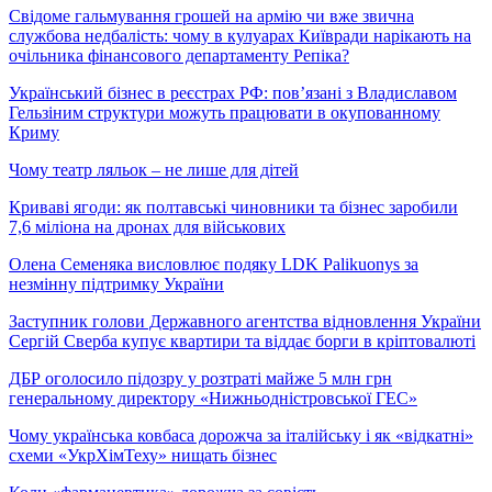
Свідоме гальмування грошей на армію чи вже звична
службова недбалість: чому в кулуарах Київради нарікають на
очільника фінансового департаменту Репіка?
Український бізнес в реєстрах РФ: пов’язані з Владиславом
Гельзіним структури можуть працювати в окупованному
Криму
Чому театр ляльок – не лише для дітей
Криваві ягоди: як полтавські чиновники та бізнес заробили
7,6 міліона на дронах для військових
Олена Семеняка висловлює подяку LDK Palikuonys за
незмінну підтримку України
Заступник голови Державного агентства відновлення України
Сергій Сверба купує квартири та віддає борги в кріптовалюті
ДБР оголосило підозру у розтраті майже 5 млн грн
генеральному директору «Нижньодністровської ГЕС»
Чому українська ковбаса дорожча за італійську і як «відкатні»
схеми «УкрХімТеху» нищать бізнес