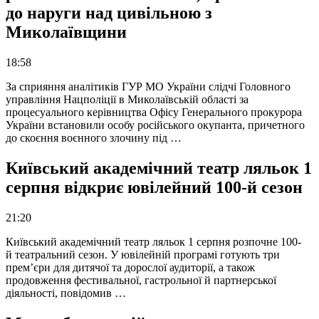
до наруги над цивільною з
Миколаївщини
18:58
За сприяння аналітиків ГУР МО України слідчі Головного
управління Нацполіції в Миколаївській області за
процесуального керівництва Офісу Генерального прокурора
України встановили особу російського окупанта, причетного
до скоєння воєнного злочину під …
Київський академічний театр ляльок 1
серпня відкриє ювілейний 100-й сезон
21:20
Київський академічний театр ляльок 1 серпня розпочне 100-
й театральний сезон. У ювілейній програмі готують три
прем’єри для дитячої та дорослої аудиторії, а також
продовження фестивальної, гастрольної й партнерської
діяльності, повідомив …