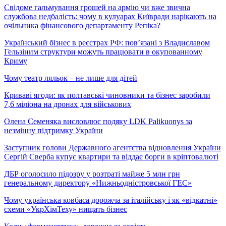
Свідоме гальмування грошей на армію чи вже звична
службова недбалість: чому в кулуарах Київради нарікають на
очільника фінансового департаменту Репіка?
Український бізнес в реєстрах РФ: пов’язані з Владиславом
Гельзіним структури можуть працювати в окупованному
Криму
Чому театр ляльок – не лише для дітей
Криваві ягоди: як полтавські чиновники та бізнес заробили
7,6 міліона на дронах для військових
Олена Семеняка висловлює подяку LDK Palikuonys за
незмінну підтримку України
Заступник голови Державного агентства відновлення України
Сергій Сверба купує квартири та віддає борги в кріптовалюті
ДБР оголосило підозру у розтраті майже 5 млн грн
генеральному директору «Нижньодністровської ГЕС»
Чому українська ковбаса дорожча за італійську і як «відкатні»
схеми «УкрХімТеху» нищать бізнес