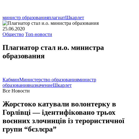
министр образования
плагиат
Шкарлет
25.06.2020
Общество
Топ-новости
Плагиатор стал и.о. министра
образования
Кабмин
Министерство образования
министр
образования
назначение
Шкарлет
Все Новости
Жорстоко катували волонтерку в
Горлівці — ідентифіковано трьох
воєнних злочинців із терористичної
групи “бєзлєра”