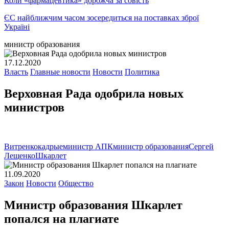
Коли «фармацевтика» дорожча за совість
ЄС найближчим часом зосередиться на поставках зброї
Україні
министр образования
17.12.2020
Власть
Главные новости
Новости
Политика
Верховная Рада одобрила новых
министров
Витренко
кадрые
министр АПК
министр образования
Сергей
Лещенко
Шкарлет
11.09.2020
Закон
Новости
Общество
Министр образования Шкарлет
попался на плагиате