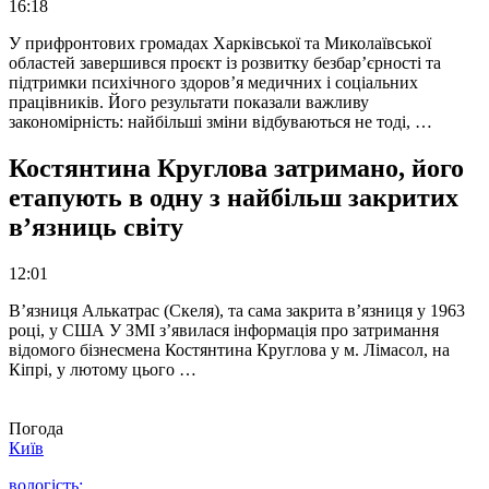
16:18
У прифронтових громадах Харківської та Миколаївської
областей завершився проєкт із розвитку безбар’єрності та
підтримки психічного здоров’я медичних і соціальних
працівників. Його результати показали важливу
закономірність: найбільші зміни відбуваються не тоді, …
Костянтина Круглова затримано, його
етапують в одну з найбільш закритих
в’язниць світу
12:01
В’язниця Алькатрас (Скеля), та сама закрита в’язниця у 1963
році, у США У ЗМІ з’явилася інформація про затримання
відомого бізнесмена Костянтина Круглова у м. Лімасол, на
Кіпрі, у лютому цього …
Погода
Київ
вологість: