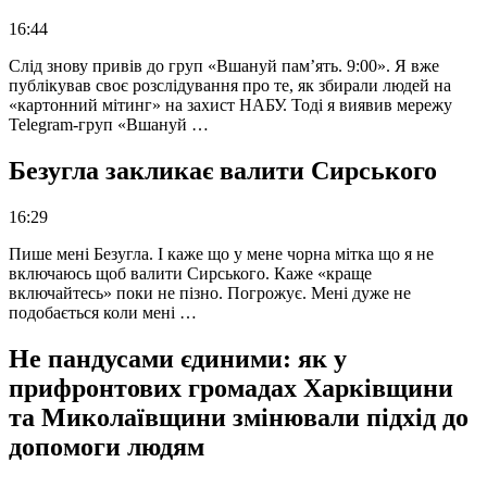
16:44
Слід знову привів до груп «Вшануй пам’ять. 9:00». Я вже
публікував своє розслідування про те, як збирали людей на
«картонний мітинг» на захист НАБУ. Тоді я виявив мережу
Telegram-груп «Вшануй …
Безугла закликає валити Сирського
16:29
Пише мені Безугла. І каже що у мене чорна мітка що я не
включаюсь щоб валити Сирського. Каже «краще
включайтесь» поки не пізно. Погрожує. Мені дуже не
подобається коли мені …
Не пандусами єдиними: як у
прифронтових громадах Харківщини
та Миколаївщини змінювали підхід до
допомоги людям