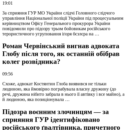
19:01
За сприяння ГУР МО України слідчі Головного слідчого
управління Національної поліції України під процесуальним
керівництвом Офісу Генерального прокурора України
повідомили про підозру трьом бойовикам російського
терористичного угруповання іґоря бєзлєра на …
Роман Червінський вигнав адвоката
Глобу після того, як останній обібрав
колег розвідника?
09:56
Схоже, адвокат Костянтин Глоба виявився не тільки
людиною, яка ймовірно пограбувала власну дружину (до
речі, дружина нібито забрала в нього її автівку і все майно), а
й людиною, яка позиціонувала …
Підозра воєнним злочинцям — за
сприяння ГУР ідентифіковано
російського ґвалтівника, причетного