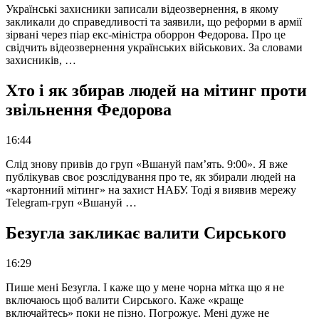
Українські захисники записали відеозвернення, в якому
закликали до справедливості та заявили, що реформи в армії
зірвані через піар екс-міністра оборрон Федорова. Про це
свідчить відеозвернення українських військових. За словами
захисників, …
Хто і як збирав людей на мітинг проти
звільнення Федорова
16:44
Слід знову привів до груп «Вшануй пам’ять. 9:00». Я вже
публікував своє розслідування про те, як збирали людей на
«картонний мітинг» на захист НАБУ. Тоді я виявив мережу
Telegram-груп «Вшануй …
Безугла закликає валити Сирського
16:29
Пише мені Безугла. І каже що у мене чорна мітка що я не
включаюсь щоб валити Сирського. Каже «краще
включайтесь» поки не пізно. Погрожує. Мені дуже не