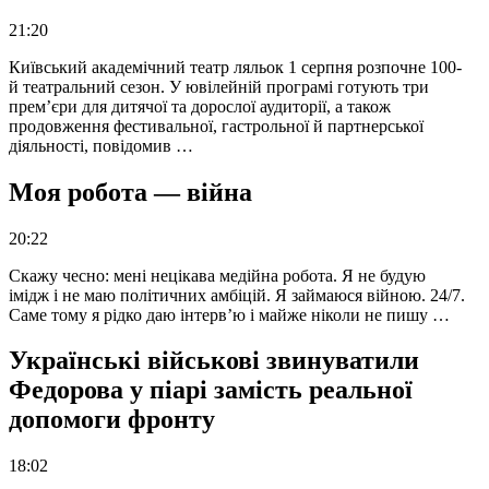
21:20
Київський академічний театр ляльок 1 серпня розпочне 100-
й театральний сезон. У ювілейній програмі готують три
прем’єри для дитячої та дорослої аудиторії, а також
продовження фестивальної, гастрольної й партнерської
діяльності, повідомив …
Моя робота — війна
20:22
Скажу чесно: мені нецікава медійна робота. Я не будую
імідж і не маю політичних амбіцій. Я займаюся війною. 24/7.
Саме тому я рідко даю інтерв’ю і майже ніколи не пишу …
Українські військові звинуватили
Федорова у піарі замість реальної
допомоги фронту
18:02