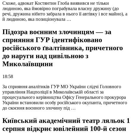
Схоже, адвокат Костянтин Глоба виявився не тільки
людиною, яка ймовірно пограбувала власну дружину (до
речі, дружина нібито забрала в нього її автівку і все майно), а
й людиною, яка позиціонувала …
Підозра воєнним злочинцям — за
сприяння ГУР ідентифіковано
російського ґвалтівника, причетного
до наруги над цивільною з
Миколаївщини
18:58
За сприяння аналітиків ГУР МО України слідчі Головного
управління Нацполіції в Миколаївській області за
процесуального керівництва Офісу Генерального прокурора
України встановили особу російського окупанта, причетного
до скоєння воєнного злочину під …
Київський академічний театр ляльок 1
серпня відкриє ювілейний 100-й сезон