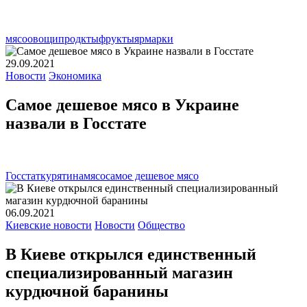
мясо
овощи
продкты
фрукты
ярмарки
29.09.2021
Новости
Экономика
Самое дешевое мясо в Украине
назвали в Госстате
Госстат
курятина
мясо
самое дешевое мясо
06.09.2021
Киевские новости
Новости
Общество
В Киеве открылся единственный
специализированный магазин
курдючной баранины