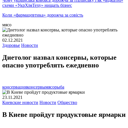
Чому українська ковбаса дорожча за італійську і як «відкатні»
схеми «УкрХімТеху» нищать бізнес
Коли «фармацевтика» дорожча за совість
мясо
02.12.2021
Здоровье
Новости
Диетолог назвал консервы, которые
опасно употреблять ежедневно
консервация
консервы
мясо
рыба
23.11.2021
Киевские новости
Новости
Общество
В Киеве пройдут продуктовые ярмарки