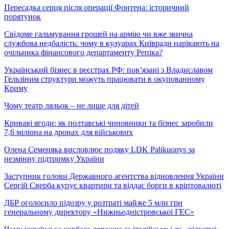
Пересадка серця після операції Фонтена: історичний
порятунок
Свідоме гальмування грошей на армію чи вже звична
службова недбалість: чому в кулуарах Київради нарікають на
очільника фінансового департаменту Репіка?
Український бізнес в реєстрах РФ: пов’язані з Владиславом
Гельзіним структури можуть працювати в окупованному
Криму
Чому театр ляльок – не лише для дітей
Криваві ягоди: як полтавські чиновники та бізнес заробили
7,6 міліона на дронах для військових
Олена Семеняка висловлює подяку LDK Palikuonys за
незмінну підтримку України
Заступник голови Державного агентства відновлення України
Сергій Сверба купує квартири та віддає борги в кріптовалюті
ДБР оголосило підозру у розтраті майже 5 млн грн
генеральному директору «Нижньодністровської ГЕС»