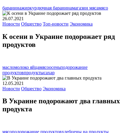
баранина
жир
курдючная баранина
магазин мяса
мясо
26.07.2021
Новости
Общество
Топ-новости
Экономика
К осени в Украине подорожает ряд
продуктов
масло
молоко яйца
мясо
осень
подорожание
продуктов
продукты
сахар
12.05.2021
Новости
Общество
Экономика
В Украине подорожают два главных
продукта
мясо
подорожание продуктов
хлеб
цены на продукты