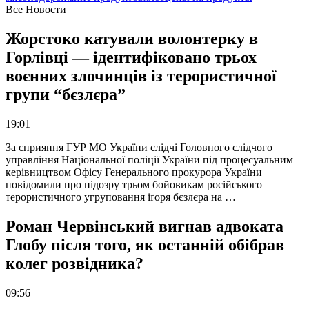
Все Новости
Жорстоко катували волонтерку в
Горлівці — ідентифіковано трьох
воєнних злочинців із терористичної
групи “бєзлєра”
19:01
За сприяння ГУР МО України слідчі Головного слідчого
управління Національної поліції України під процесуальним
керівництвом Офісу Генерального прокурора України
повідомили про підозру трьом бойовикам російського
терористичного угруповання іґоря бєзлєра на …
Роман Червінський вигнав адвоката
Глобу після того, як останній обібрав
колег розвідника?
09:56