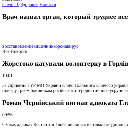
Covid-19
Здоровье
Новости
Врач назвал орган, который труднее вс
восстановление
кишечник
коронавирус
Все Новости
Жорстоко катували волонтерку в Горлів
19:01
За сприяння ГУР МО України слідчі Головного слідчого управл
підозру трьом бойовикам російського терористичного угрупова
Роман Червінський вигнав адвоката Глоб
09:56
Схоже, адвокат Костянтин Глоба виявився не тільки людиною, як