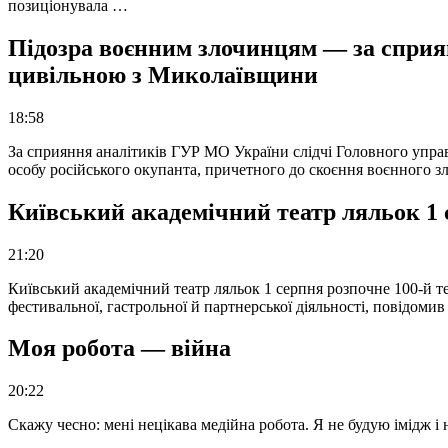
позиціонувала …
Підозра воєнним злочинцям — за сприян
цивільною з Миколаївщини
18:58
За сприяння аналітиків ГУР МО України слідчі Головного упра
особу російського окупанта, причетного до скоєння воєнного з
Київський академічний театр ляльок 1 
21:20
Київський академічний театр ляльок 1 серпня розпочне 100-й те
фестивальної, гастрольної й партнерської діяльності, повідоми
Моя робота — війна
20:22
Скажу чесно: мені нецікава медійна робота. Я не будую імідж і