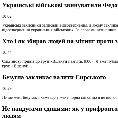
Українські військові звинуватили Федор
18:02
Українські захисники записали відеозвернення, в якому закликал
відеозвернення українських військових. За словами захисників
Хто і як збирав людей на мітинг проти
16:44
Слід знову привів до груп «Вшануй пам’ять. 9:00». Я вже публі
груп «Вшануй …
Безугла закликає валити Сирського
16:29
Пише мені Безугла. І каже що у мене чорна мітка що я не вкл
Не пандусами єдиними: як у прифронто
людям