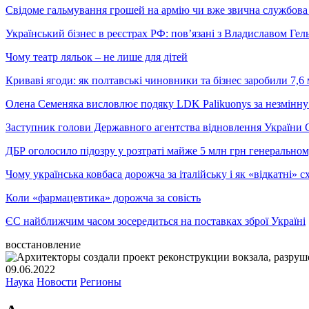
Свідоме гальмування грошей на армію чи вже звична службова 
Український бізнес в реєстрах РФ: пов’язані з Владиславом Г
Чому театр ляльок – не лише для дітей
Криваві ягоди: як полтавські чиновники та бізнес заробили 7,6 
Олена Семеняка висловлює подяку LDK Palikuonys за незмінну
Заступник голови Державного агентства відновлення України С
ДБР оголосило підозру у розтраті майже 5 млн грн генеральн
Чому українська ковбаса дорожча за італійську і як «відкатні»
Коли «фармацевтика» дорожча за совість
ЄС найближчим часом зосередиться на поставках зброї Україні
восстановление
09.06.2022
Наука
Новости
Регионы