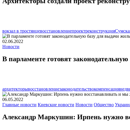
Архитекторы создали проект реконстру
вокзал в тростянце
восстановление
проект
реконструкция
Сумска
02.06.2022
Новости
В парламенте готовят законодательную
архитекторы
восстановление
законодательство
компенсация
недв
06.05.2022
Главные новости
Киевские новости
Новости
Общество
Украин
Александр Маркушин: Ирпень нужно в