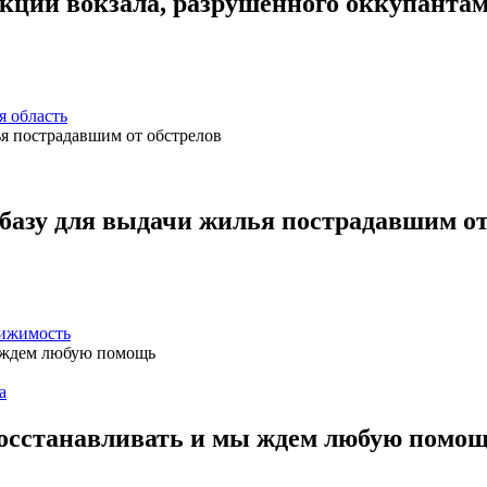
кции вокзала, разрушенного оккупанта
я область
 базу для выдачи жилья пострадавшим от
ижимость
а
осстанавливать и мы ждем любую помо