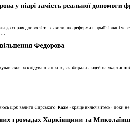
ова у піарі замість реальної допомоги 
и до справедливості та заявили, що реформи в армії зірвані чере
, …
 звільнення Федорова
кував своє розслідування про те, як збирали людей на «картонни
ючаюсь щоб валити Сирського. Каже «краще включайтесь» поки не
вих громадах Харківщини та Миколаївщи