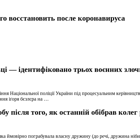
его восстановить после коронавируса
ці — ідентифіковано трьох воєнних злочи
іння Національної поліції України під процесуальним керівниц
ння іґоря бєзлєра на …
у після того, як останній обібрав колег
а ймовірно пограбувала власну дружину (до речі, дружина нібито 