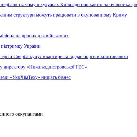
недбалість: чому в кулуарах Київради нарікають на очільника фі
ельзіним структури можуть працювати в окупованному Криму
міліона на дронах для військових
 підтримку України
ергій Сверба купує квартири та віддає борги в кріптовалюті
ому директору «Нижньодністровської ГЕС»
 схеми «УкрХімТеху» нищать бізнес