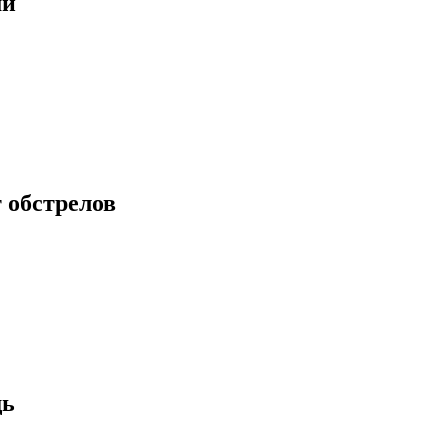
ми
 обстрелов
щь