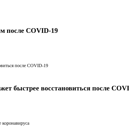
ьем после СОVID-19
жет быстрее восстановиться после COV