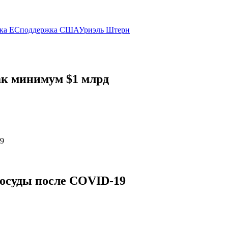
ка ЕС
поддержка США
Уриэль Штерн
ак минимум $1 млрд
сосуды после COVID-19