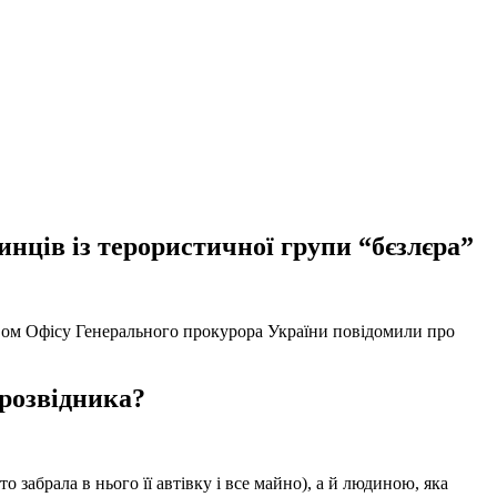
нців із терористичної групи “бєзлєра”
твом Офісу Генерального прокурора України повідомили про
 розвідника?
забрала в нього її автівку і все майно), а й людиною, яка