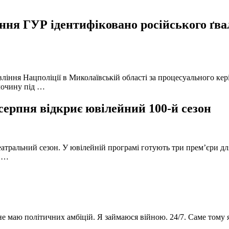
ня ГУР ідентифіковано російського ґвал
вління Нацполіції в Миколаївській області за процесуального к
лочину під …
серпня відкриє ювілейний 100-й сезон
атральний сезон. У ювілейній програмі готують три прем’єри для
в …
 не маю політичних амбіцій. Я займаюся війною. 24/7. Саме тому