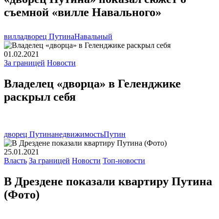
съемной «вилле Навального»
вилла
дворец Путина
Навальный
01.02.2021
За границей
Новости
Владелец «дворца» в Геленджике
раскрыл себя
дворец Путина
недвижимость
Путин
25.01.2021
Власть
За границей
Новости
Топ-новости
В Дрездене показали квартиру Путина
(Фото)