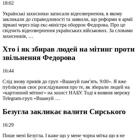
18:02
Українські захисники записали відеозвернення, в якому
закликали до справедливості та заявили, що реформи в армії
зірвані через піар екс-міністра оборрон Федорова. Про це
свідчить відеозвернення українських військових. За словами
захисників, …
Хто і як збирав людей на мітинг проти
звільнення Федорова
16:44
Слід знову привів до груп «Вшануй пам’ять. 9:00». Я вже
публікував своє розслідування про те, як збирали людей на
«картонний мітинг» на захист НАБУ. Тоді я виявив мережу
Telegram-груп «Вшануй …
Безугла закликає валити Сирського
16:29
Пише мені Безугла. І каже що у мене чорна мітка що я не