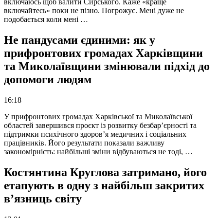
включаюсь щоб валити Сирського. Каже «краще
включайтесь» поки не пізно. Погрожує. Мені дуже не
подобається коли мені …
Не пандусами єдиними: як у
прифронтових громадах Харківщини
та Миколаївщини змінювали підхід до
допомоги людям
16:18
У прифронтових громадах Харківської та Миколаївської
областей завершився проєкт із розвитку безбар’єрності та
підтримки психічного здоров’я медичних і соціальних
працівників. Його результати показали важливу
закономірність: найбільші зміни відбуваються не тоді, …
Костянтина Круглова затримано, його
етапують в одну з найбільш закритих
в’язниць світу