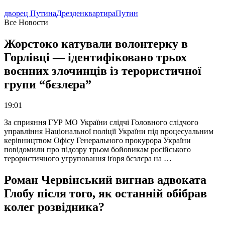
дворец Путина
Дрезден
квартира
Путин
Все Новости
Жорстоко катували волонтерку в
Горлівці — ідентифіковано трьох
воєнних злочинців із терористичної
групи “бєзлєра”
19:01
За сприяння ГУР МО України слідчі Головного слідчого
управління Національної поліції України під процесуальним
керівництвом Офісу Генерального прокурора України
повідомили про підозру трьом бойовикам російського
терористичного угруповання іґоря бєзлєра на …
Роман Червінський вигнав адвоката
Глобу після того, як останній обібрав
колег розвідника?