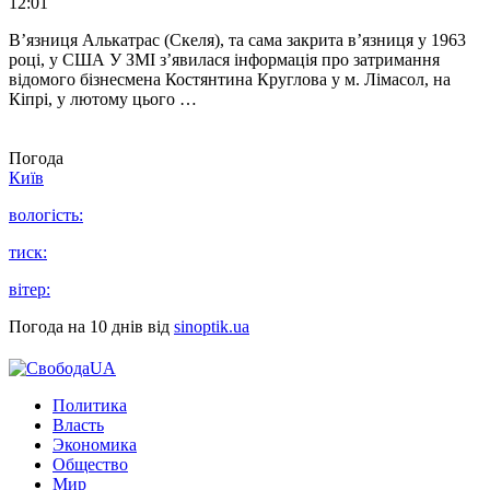
12:01
В’язниця Алькатрас (Скеля), та сама закрита в’язниця у 1963
році, у США У ЗМІ з’явилася інформація про затримання
відомого бізнесмена Костянтина Круглова у м. Лімасол, на
Кіпрі, у лютому цього …
Погода
Київ
вологість:
тиск:
вітер:
Погода на 10 днів від
sinoptik.ua
Политика
Власть
Экономика
Общество
Мир