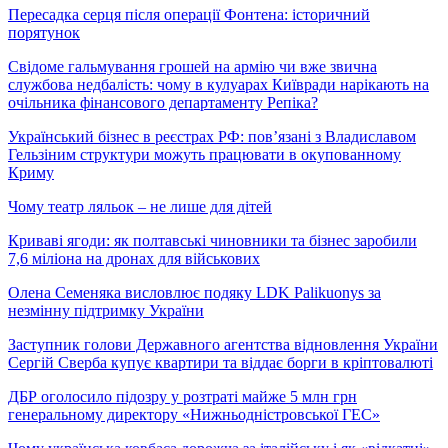
Пересадка серця після операції Фонтена: історичний
порятунок
Свідоме гальмування грошей на армію чи вже звична
службова недбалість: чому в кулуарах Київради нарікають на
очільника фінансового департаменту Репіка?
Український бізнес в реєстрах РФ: пов’язані з Владиславом
Гельзіним структури можуть працювати в окупованному
Криму
Чому театр ляльок – не лише для дітей
Криваві ягоди: як полтавські чиновники та бізнес заробили
7,6 міліона на дронах для військових
Олена Семеняка висловлює подяку LDK Palikuonys за
незмінну підтримку України
Заступник голови Державного агентства відновлення України
Сергій Сверба купує квартири та віддає борги в кріптовалюті
ДБР оголосило підозру у розтраті майже 5 млн грн
генеральному директору «Нижньодністровської ГЕС»