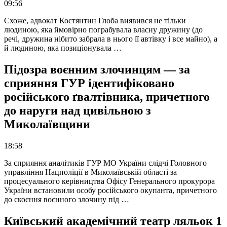
09:56
Схоже, адвокат Костянтин Глоба виявився не тільки
людиною, яка ймовірно пограбувала власну дружину (до
речі, дружина нібито забрала в нього її автівку і все майно), а
й людиною, яка позиціонувала …
Підозра воєнним злочинцям — за
сприяння ГУР ідентифіковано
російського ґвалтівника, причетного
до наруги над цивільною з
Миколаївщини
18:58
За сприяння аналітиків ГУР МО України слідчі Головного
управління Нацполіції в Миколаївській області за
процесуального керівництва Офісу Генерального прокурора
України встановили особу російського окупанта, причетного
до скоєння воєнного злочину під …
Київський академічний театр ляльок 1