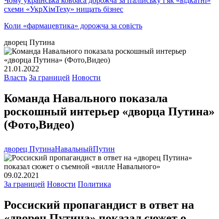
Чому українська ковбаса дорожча за італійську і як «відкатні»
схеми «УкрХімТеху» нищать бізнес
Коли «фармацевтика» дорожча за совість
дворец Путина
21.01.2022
Власть
За границей
Новости
Команда Навального показала
роскошный интерьер «дворца Путина»
(Фото,Видео)
дворец Путина
Навальный
Путин
09.02.2021
За границей
Новости
Политика
Россиский пропагандист в ответ на
«дворец Путина» показал сюжет о