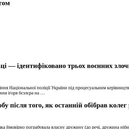
том
ці — ідентифіковано трьох воєнних злочи
іння Національної поліції України під процесуальним керівниц
ння іґоря бєзлєра на …
у після того, як останній обібрав колег
а ймовірно пограбувала власну дружину (до речі, дружина нібито 