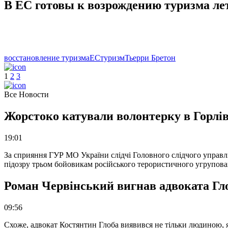
В ЕС готовы к возрождению туризма ле
восстановление туризма
ЕС
туризм
Тьерри Бретон
1
2
3
Все Новости
Жорстоко катували волонтерку в Горлів
19:01
За сприяння ГУР МО України слідчі Головного слідчого управл
підозру трьом бойовикам російського терористичного угрупова
Роман Червінський вигнав адвоката Глоб
09:56
Схоже, адвокат Костянтин Глоба виявився не тільки людиною, як