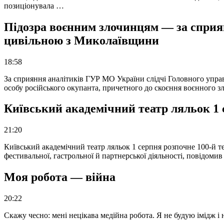
позиціонувала …
Підозра воєнним злочинцям — за сприян
цивільною з Миколаївщини
18:58
За сприяння аналітиків ГУР МО України слідчі Головного упра
особу російського окупанта, причетного до скоєння воєнного з
Київський академічний театр ляльок 1 
21:20
Київський академічний театр ляльок 1 серпня розпочне 100-й те
фестивальної, гастрольної й партнерської діяльності, повідоми
Моя робота — війна
20:22
Скажу чесно: мені нецікава медійна робота. Я не будую імідж і