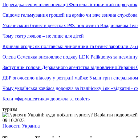
Пересадка серця після операції Фонтена: історичний порятунок
Свідоме гальмування грошей на армію чи вже звична службова 
Український бізнес в реєстрах РФ: пов’язані з Владиславом Г
Чому театр ляльок – не лише для дітей
Криваві ягоди: як полтавські чиновники та бізнес заробили 7,6 
Олена Семеняка висловлює подяку LDK Palikuonys за незмінну
Заступник голови Державного агентства відновлення України С
ДБР оголосило підозру у розтраті майже 5 млн грн генеральн
Чому українська ковбаса дорожча за італійську і як «відкатні»
Коли «фармацевтика» дорожча за совість
туризм
09.10.2023
Новости
Украина