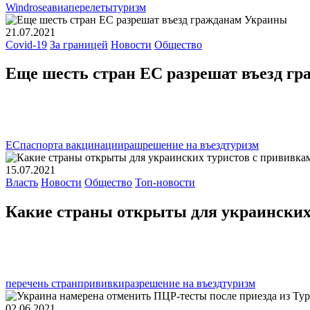
Windrose
авиаперелеты
туризм
21.07.2021
Covid-19
За границей
Новости
Общество
Еще шесть стран ЕС разрешат въезд г
ЕС
паспорта вакцинации
рашрешение на въезд
туризм
15.07.2021
Власть
Новости
Общество
Топ-новости
Какие страны открыты для украинских
перечень стран
прививки
разрешение на въезд
туризм
02.06.2021