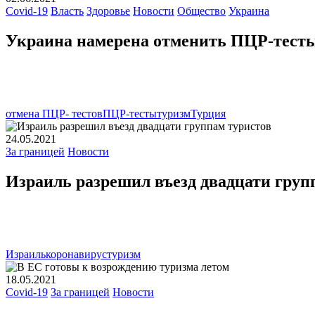
Covid-19
Власть
Здоровье
Новости
Общество
Украина
Украина намерена отменить ПЦР-тесты
отмена ПЦР- тестов
ПЦР-тесты
туризм
Турция
24.05.2021
За границей
Новости
Израиль разрешил въезд двадцати груп
Израиль
коронавирус
туризм
18.05.2021
Covid-19
За границей
Новости