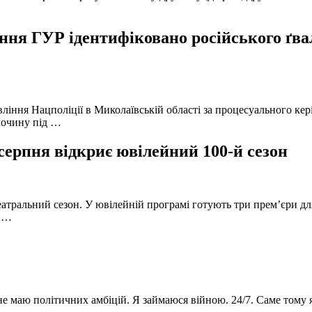
ня ГУР ідентифіковано російського ґвал
вління Нацполіції в Миколаївській області за процесуального к
лочину під …
серпня відкриє ювілейний 100-й сезон
атральний сезон. У ювілейній програмі готують три прем’єри для
в …
 не маю політичних амбіцій. Я займаюся війною. 24/7. Саме тому