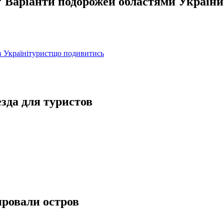
у? Варіанти подорожей областями України
 Україні
турист
що подивитись
зда для туристов
ировали остров