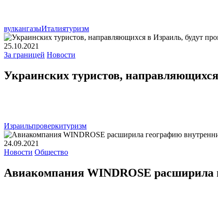
вулкан
газы
Италия
туризм
25.10.2021
За границей
Новости
Украинских туристов, направляющихся 
Израиль
проверки
туризм
24.09.2021
Новости
Общество
Авиакомпания WINDROSE расширила г