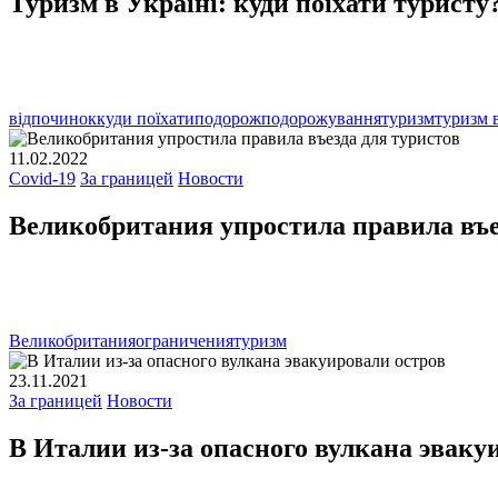
Туризм в Україні: куди поїхати турист
відпочинок
куди поїхати
подорож
подорожування
туризм
туризм в
11.02.2022
Covid-19
За границей
Новости
Великобритания упростила правила въе
Великобритания
ограничения
туризм
23.11.2021
За границей
Новости
В Италии из-за опасного вулкана эваку