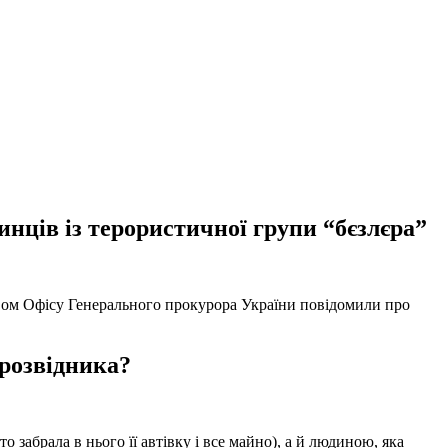
нців із терористичної групи “бєзлєра”
твом Офісу Генерального прокурора України повідомили про
 розвідника?
забрала в нього її автівку і все майно), а й людиною, яка