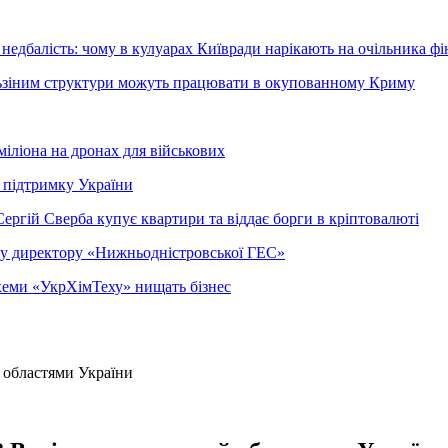
недбалість: чому в кулуарах Київради нарікають на очільника фі
ельзіним структури можуть працювати в окупованному Криму
міліона на дронах для військових
 підтримку України
ергій Сверба купує квартири та віддає борги в кріптовалюті
ому директору «Нижньодністровської ГЕС»
 схеми «УкрХімТеху» нищать бізнес