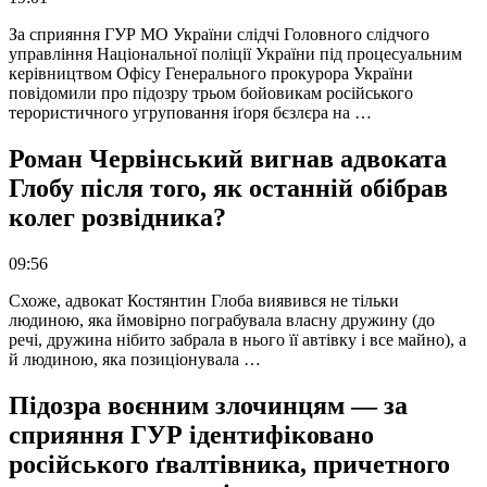
За сприяння ГУР МО України слідчі Головного слідчого
управління Національної поліції України під процесуальним
керівництвом Офісу Генерального прокурора України
повідомили про підозру трьом бойовикам російського
терористичного угруповання іґоря бєзлєра на …
Роман Червінський вигнав адвоката
Глобу після того, як останній обібрав
колег розвідника?
09:56
Схоже, адвокат Костянтин Глоба виявився не тільки
людиною, яка ймовірно пограбувала власну дружину (до
речі, дружина нібито забрала в нього її автівку і все майно), а
й людиною, яка позиціонувала …
Підозра воєнним злочинцям — за
сприяння ГУР ідентифіковано
російського ґвалтівника, причетного