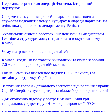
Пересадка серця після операції Фонтена: історичний
порятунок
Свідоме гальмування грошей на армію чи вже звична
службова недбалість: чому в кулуарах Київради нарікають на
очільника фінансового департаменту Репіка?
Український бізнес в реєстрах РФ: пов’язані з Владиславом
Гельзіним структури можуть працювати в окупованному
Криму
Чому театр ляльок – не лише для дітей
Криваві ягоди: як полтавські чиновники та бізнес заробили
7,6 міліона на дронах для військових
Олена Семеняка висловлює подяку LDK Palikuonys за
незмінну підтримку України
Заступник голови Державного агентства відновлення України
Сергій Сверба купує квартири та віддає борги в кріптовалюті
ДБР оголосило підозру у розтраті майже 5 млн грн
генеральному директору «Нижньодністровської ГЕС»