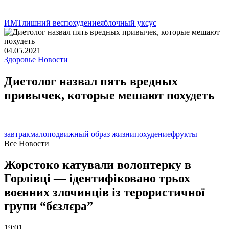
ИМТ
лишний вес
похудение
яблочный уксус
04.05.2021
Здоровье
Новости
Диетолог назвал пять вредных
привычек, которые мешают похудеть
завтрак
малоподвижный образ жизни
похудение
фрукты
Все Новости
Жорстоко катували волонтерку в
Горлівці — ідентифіковано трьох
воєнних злочинців із терористичної
групи “бєзлєра”
19:01