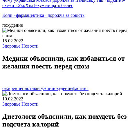
Чому українська ковбаса дорожча за італійську і як «відкатні»
схеми «УкрХімТеху» нищать бізнес
Коли «фармацевтика» дорожча за совість
похудение
15.02.2022
Здоровье
Новости
Медики объяснили, как избавиться от
желания поесть перед сном
ожирение
плотный ужин
похудение
фастинг
10.02.2022
Здоровье
Новости
Диетологи объяснили, как похудеть без
подсчета калорий