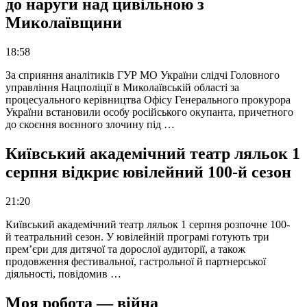
до наруги над цивільною з
Миколаївщини
18:58
За сприяння аналітиків ГУР МО України слідчі Головного
управління Нацполіції в Миколаївській області за
процесуального керівництва Офісу Генерального прокурора
України встановили особу російського окупанта, причетного
до скоєння воєнного злочину під …
Київський академічний театр ляльок 1
серпня відкриє ювілейний 100-й сезон
21:20
Київський академічний театр ляльок 1 серпня розпочне 100-
й театральний сезон. У ювілейній програмі готують три
прем’єри для дитячої та дорослої аудиторії, а також
продовження фестивальної, гастрольної й партнерської
діяльності, повідомив …
Моя робота — війна