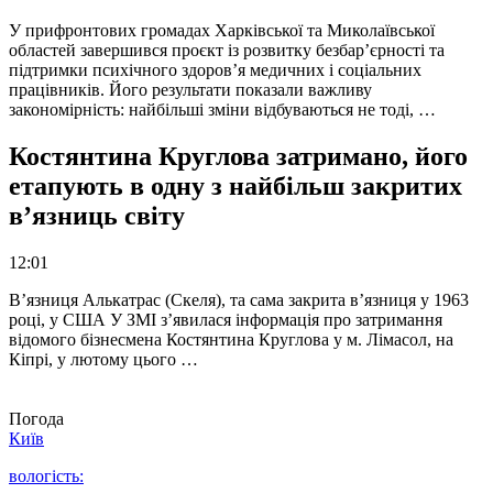
У прифронтових громадах Харківської та Миколаївської
областей завершився проєкт із розвитку безбар’єрності та
підтримки психічного здоров’я медичних і соціальних
працівників. Його результати показали важливу
закономірність: найбільші зміни відбуваються не тоді, …
Костянтина Круглова затримано, його
етапують в одну з найбільш закритих
в’язниць світу
12:01
В’язниця Алькатрас (Скеля), та сама закрита в’язниця у 1963
році, у США У ЗМІ з’явилася інформація про затримання
відомого бізнесмена Костянтина Круглова у м. Лімасол, на
Кіпрі, у лютому цього …
Погода
Київ
вологість: