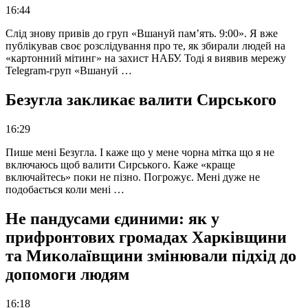
16:44
Слід знову привів до груп «Вшануй пам’ять. 9:00». Я вже
публікував своє розслідування про те, як збирали людей на
«картонний мітинг» на захист НАБУ. Тоді я виявив мережу
Telegram-груп «Вшануй …
Безугла закликає валити Сирського
16:29
Пише мені Безугла. І каже що у мене чорна мітка що я не
включаюсь щоб валити Сирського. Каже «краще
включайтесь» поки не пізно. Погрожує. Мені дуже не
подобається коли мені …
Не пандусами єдиними: як у
прифронтових громадах Харківщини
та Миколаївщини змінювали підхід до
допомоги людям
16:18