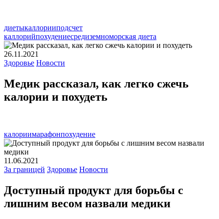
диеты
каллории
подсчет
каллорий
похудение
средиземноморская диета
26.11.2021
Здоровье
Новости
Медик рассказал, как легко сжечь
калории и похудеть
калории
марафон
похудение
11.06.2021
За границей
Здоровье
Новости
Доступный продукт для борьбы с
лишним весом назвали медики