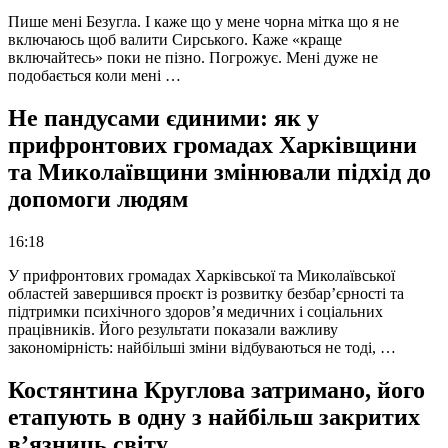
Пише мені Безугла. І каже що у мене чорна мітка що я не
включаюсь щоб валити Сирського. Каже «краще
включайтесь» поки не пізно. Погрожує. Мені дуже не
подобається коли мені …
Не пандусами єдиними: як у
прифронтових громадах Харківщини
та Миколаївщини змінювали підхід до
допомоги людям
16:18
У прифронтових громадах Харківської та Миколаївської
областей завершився проєкт із розвитку безбар’єрності та
підтримки психічного здоров’я медичних і соціальних
працівників. Його результати показали важливу
закономірність: найбільші зміни відбуваються не тоді, …
Костянтина Круглова затримано, його
етапують в одну з найбільш закритих
в’язниць світу