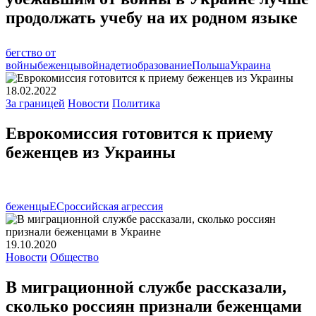
продолжать учебу на их родном языке
бегство от
войны
беженцы
война
дети
образование
Польша
Украина
18.02.2022
За границей
Новости
Политика
Еврокомиссия готовится к приему
беженцев из Украины
беженцы
ЕС
российская агрессия
19.10.2020
Новости
Общество
В миграционной службе рассказали,
сколько россиян признали беженцами