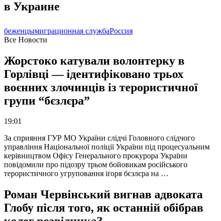
в Украине
беженцы
миграционная служба
Россия
Все Новости
Жорстоко катували волонтерку в
Горлівці — ідентифіковано трьох
воєнних злочинців із терористичної
групи “бєзлєра”
19:01
За сприяння ГУР МО України слідчі Головного слідчого
управління Національної поліції України під процесуальним
керівництвом Офісу Генерального прокурора України
повідомили про підозру трьом бойовикам російського
терористичного угруповання іґоря бєзлєра на …
Роман Червінський вигнав адвоката
Глобу після того, як останній обібрав