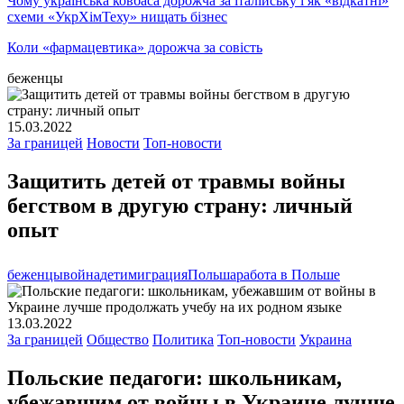
Чому українська ковбаса дорожча за італійську і як «відкатні»
схеми «УкрХімТеху» нищать бізнес
Коли «фармацевтика» дорожча за совість
беженцы
15.03.2022
За границей
Новости
Топ-новости
Защитить детей от травмы войны
бегством в другую страну: личный
опыт
беженцы
война
дети
миграция
Польша
работа в Польше
13.03.2022
За границей
Общество
Политика
Топ-новости
Украина
Польские педагоги: школьникам,
убежавшим от войны в Украине лучше