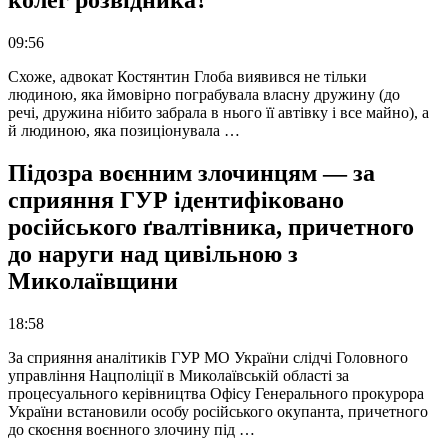
колег розвідника?
09:56
Схоже, адвокат Костянтин Глоба виявився не тільки
людиною, яка ймовірно пограбувала власну дружину (до
речі, дружина нібито забрала в нього її автівку і все майно), а
й людиною, яка позиціонувала …
Підозра воєнним злочинцям — за
сприяння ГУР ідентифіковано
російського ґвалтівника, причетного
до наруги над цивільною з
Миколаївщини
18:58
За сприяння аналітиків ГУР МО України слідчі Головного
управління Нацполіції в Миколаївській області за
процесуального керівництва Офісу Генерального прокурора
України встановили особу російського окупанта, причетного
до скоєння воєнного злочину під …