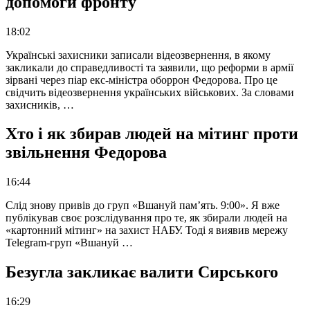
допомоги фронту
18:02
Українські захисники записали відеозвернення, в якому
закликали до справедливості та заявили, що реформи в армії
зірвані через піар екс-міністра оборрон Федорова. Про це
свідчить відеозвернення українських військових. За словами
захисників, …
Хто і як збирав людей на мітинг проти
звільнення Федорова
16:44
Слід знову привів до груп «Вшануй пам’ять. 9:00». Я вже
публікував своє розслідування про те, як збирали людей на
«картонний мітинг» на захист НАБУ. Тоді я виявив мережу
Telegram-груп «Вшануй …
Безугла закликає валити Сирського
16:29