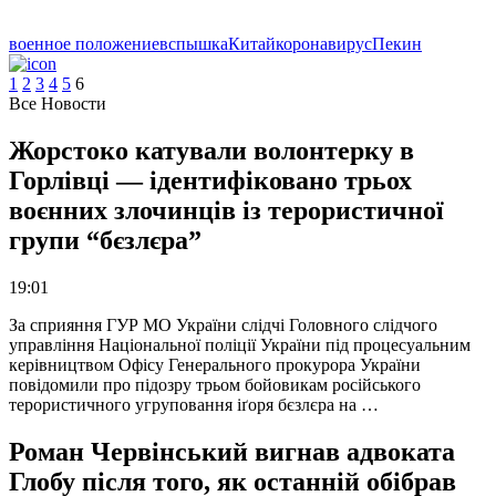
военное положение
вспышка
Китай
коронавирус
Пекин
1
2
3
4
5
6
Все Новости
Жорстоко катували волонтерку в
Горлівці — ідентифіковано трьох
воєнних злочинців із терористичної
групи “бєзлєра”
19:01
За сприяння ГУР МО України слідчі Головного слідчого
управління Національної поліції України під процесуальним
керівництвом Офісу Генерального прокурора України
повідомили про підозру трьом бойовикам російського
терористичного угруповання іґоря бєзлєра на …
Роман Червінський вигнав адвоката
Глобу після того, як останній обібрав