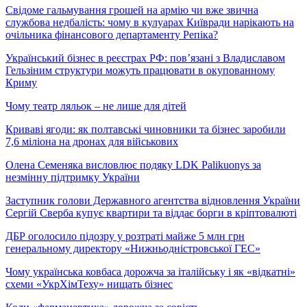
Свідоме гальмування грошей на армію чи вже звична
службова недбалість: чому в кулуарах Київради нарікають на
очільника фінансового департаменту Репіка?
Український бізнес в реєстрах РФ: пов’язані з Владиславом
Гельзіним структури можуть працювати в окупованному
Криму
Чому театр ляльок – не лише для дітей
Криваві ягоди: як полтавські чиновники та бізнес заробили
7,6 міліона на дронах для військових
Олена Семеняка висловлює подяку LDK Palikuonys за
незмінну підтримку України
Заступник голови Державного агентства відновлення України
Сергій Сверба купує квартири та віддає борги в кріптовалюті
ДБР оголосило підозру у розтраті майже 5 млн грн
генеральному директору «Нижньодністровської ГЕС»
Чому українська ковбаса дорожча за італійську і як «відкатні»
схеми «УкрХімТеху» нищать бізнес