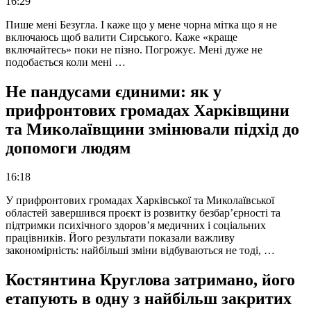
16:29
Пише мені Безугла. І каже що у мене чорна мітка що я не
включаюсь щоб валити Сирського. Каже «краще
включайтесь» поки не пізно. Погрожує. Мені дуже не
подобається коли мені …
Не пандусами єдиними: як у
прифронтових громадах Харківщини
та Миколаївщини змінювали підхід до
допомоги людям
16:18
У прифронтових громадах Харківської та Миколаївської
областей завершився проєкт із розвитку безбар’єрності та
підтримки психічного здоров’я медичних і соціальних
працівників. Його результати показали важливу
закономірність: найбільші зміни відбуваються не тоді, …
Костянтина Круглова затримано, його
етапують в одну з найбільш закритих