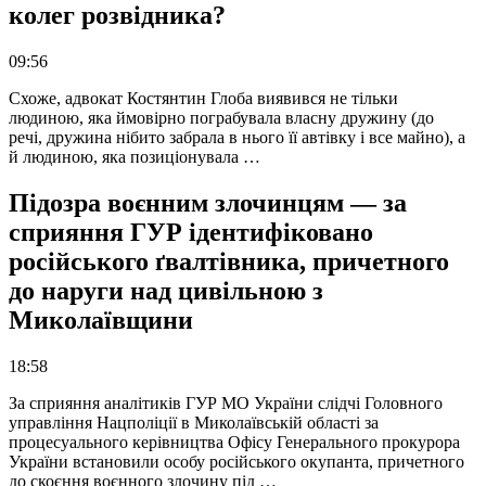
колег розвідника?
09:56
Схоже, адвокат Костянтин Глоба виявився не тільки
людиною, яка ймовірно пограбувала власну дружину (до
речі, дружина нібито забрала в нього її автівку і все майно), а
й людиною, яка позиціонувала …
Підозра воєнним злочинцям — за
сприяння ГУР ідентифіковано
російського ґвалтівника, причетного
до наруги над цивільною з
Миколаївщини
18:58
За сприяння аналітиків ГУР МО України слідчі Головного
управління Нацполіції в Миколаївській області за
процесуального керівництва Офісу Генерального прокурора
України встановили особу російського окупанта, причетного
до скоєння воєнного злочину під …