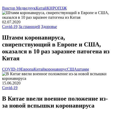
Виктор Медведчук
Китай
КНР
ОПЗЖ
02.07.2020
Covid-19
За границей
Здоровье
Штамм коронавируса,
свирепствующий в Европе и США,
оказался в 10 раз заразнее патогена из
Китая
COVID-19
Европа
Китай
коронавирус
США
штамм
15.06.2020
Covid-19
В Китае ввели военное положение из-
за новой вспышки коронавируса