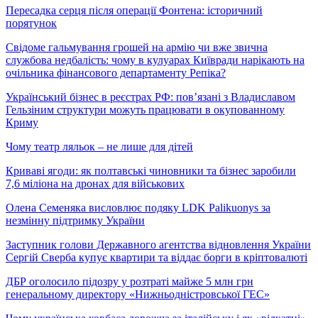
Пересадка серця після операції Фонтена: історичний
порятунок
Свідоме гальмування грошей на армію чи вже звична
службова недбалість: чому в кулуарах Київради нарікають на
очільника фінансового департаменту Репіка?
Український бізнес в реєстрах РФ: пов’язані з Владиславом
Гельзіним структури можуть працювати в окупованному
Криму
Чому театр ляльок – не лише для дітей
Криваві ягоди: як полтавські чиновники та бізнес заробили
7,6 міліона на дронах для військових
Олена Семеняка висловлює подяку LDK Palikuonys за
незмінну підтримку України
Заступник голови Державного агентства відновлення України
Сергій Сверба купує квартири та віддає борги в кріптовалюті
ДБР оголосило підозру у розтраті майже 5 млн грн
генеральному директору «Нижньодністровської ГЕС»