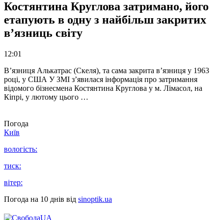
Костянтина Круглова затримано, його
етапують в одну з найбільш закритих
в’язниць світу
12:01
В’язниця Алькатрас (Скеля), та сама закрита в’язниця у 1963
році, у США У ЗМІ з’явилася інформація про затримання
відомого бізнесмена Костянтина Круглова у м. Лімасол, на
Кіпрі, у лютому цього …
Погода
Київ
вологість:
тиск:
вітер:
Погода на 10 днів від
sinoptik.ua