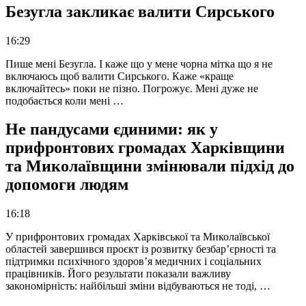
Безугла закликає валити Сирського
16:29
Пише мені Безугла. І каже що у мене чорна мітка що я не
включаюсь щоб валити Сирського. Каже «краще
включайтесь» поки не пізно. Погрожує. Мені дуже не
подобається коли мені …
Не пандусами єдиними: як у
прифронтових громадах Харківщини
та Миколаївщини змінювали підхід до
допомоги людям
16:18
У прифронтових громадах Харківської та Миколаївської
областей завершився проєкт із розвитку безбар’єрності та
підтримки психічного здоров’я медичних і соціальних
працівників. Його результати показали важливу
закономірність: найбільші зміни відбуваються не тоді, …