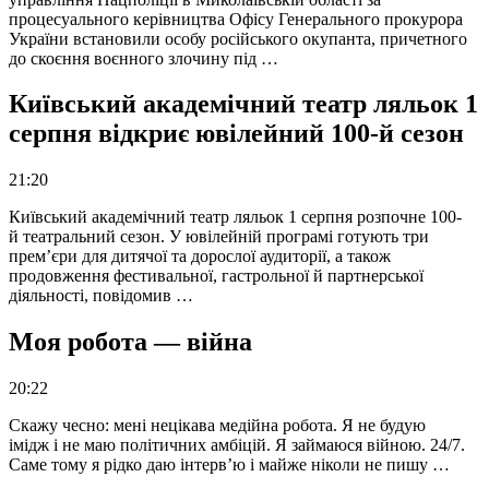
процесуального керівництва Офісу Генерального прокурора
України встановили особу російського окупанта, причетного
до скоєння воєнного злочину під …
Київський академічний театр ляльок 1
серпня відкриє ювілейний 100-й сезон
21:20
Київський академічний театр ляльок 1 серпня розпочне 100-
й театральний сезон. У ювілейній програмі готують три
прем’єри для дитячої та дорослої аудиторії, а також
продовження фестивальної, гастрольної й партнерської
діяльності, повідомив …
Моя робота — війна
20:22
Скажу чесно: мені нецікава медійна робота. Я не будую
імідж і не маю політичних амбіцій. Я займаюся війною. 24/7.
Саме тому я рідко даю інтерв’ю і майже ніколи не пишу …