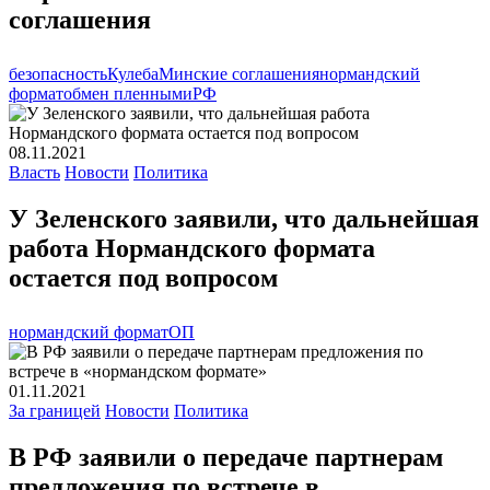
соглашения
безопасность
Кулеба
Минские соглашения
нормандский
формат
обмен пленными
РФ
08.11.2021
Власть
Новости
Политика
У Зеленского заявили, что дальнейшая
работа Нормандского формата
остается под вопросом
нормандский формат
ОП
01.11.2021
За границей
Новости
Политика
В РФ заявили о передаче партнерам
предложения по встрече в