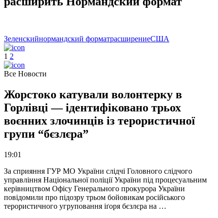
расширить Нормандский формат
Зеленский
нормандский формат
расширение
США
1
2
Все Новости
Жорстоко катували волонтерку в
Горлівці — ідентифіковано трьох
воєнних злочинців із терористичної
групи “бєзлєра”
19:01
За сприяння ГУР МО України слідчі Головного слідчого
управління Національної поліції України під процесуальним
керівництвом Офісу Генерального прокурора України
повідомили про підозру трьом бойовикам російського
терористичного угруповання іґоря бєзлєра на …