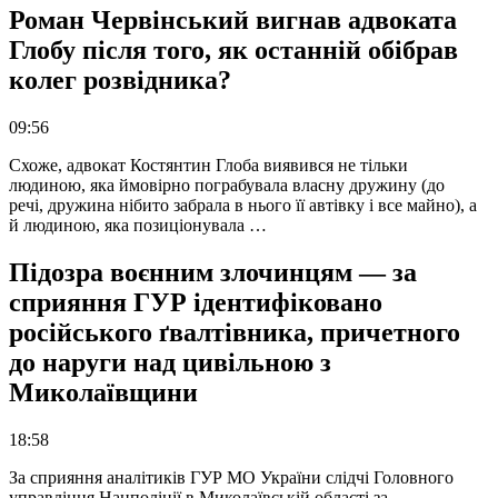
Роман Червінський вигнав адвоката
Глобу після того, як останній обібрав
колег розвідника?
09:56
Схоже, адвокат Костянтин Глоба виявився не тільки
людиною, яка ймовірно пограбувала власну дружину (до
речі, дружина нібито забрала в нього її автівку і все майно), а
й людиною, яка позиціонувала …
Підозра воєнним злочинцям — за
сприяння ГУР ідентифіковано
російського ґвалтівника, причетного
до наруги над цивільною з
Миколаївщини
18:58
За сприяння аналітиків ГУР МО України слідчі Головного
управління Нацполіції в Миколаївській області за