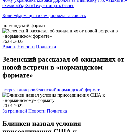
Чому українська ковбаса дорожча за італійську і як «відкатні»
схеми «УкрХімТеху» нищать бізнес
Коли «фармацевтика» дорожча за совість
нормандский формат
26.01.2022
Власть
Новости
Политика
Зеленский рассказал об ожиданиях от
новой встречи в «нормандском
формате»
встреча лидеров
Зеленский
нормандский формат
20.01.2022
За границей
Новости
Политика
Блинкен назвал условия
присоединения США к