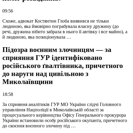
09:56
Схоже, адвокат Костянтин Глоба виявився не тільки
людиною, яка ймовірно пограбувала власну дружину (до
речі, дружина нібито забрала в нього її автівку і все майно), а
й людиною, яка позиціонувала …
Підозра воєнним злочинцям — за
сприяння ГУР ідентифіковано
російського ґвалтівника, причетного
до наруги над цивільною з
Миколаївщини
18:58
За сприяння аналітиків ГУР МО України слідчі Головного
управління Нацполіції в Миколаївській області за
процесуального керівництва Офісу Генерального прокурора
України встановили особу російського окупанта, причетного
до скоєння воєнного злочину під …