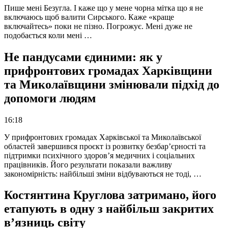
Пише мені Безугла. І каже що у мене чорна мітка що я не
включаюсь щоб валити Сирського. Каже «краще
включайтесь» поки не пізно. Погрожує. Мені дуже не
подобається коли мені …
Не пандусами єдиними: як у
прифронтових громадах Харківщини
та Миколаївщини змінювали підхід до
допомоги людям
16:18
У прифронтових громадах Харківської та Миколаївської
областей завершився проєкт із розвитку безбар’єрності та
підтримки психічного здоров’я медичних і соціальних
працівників. Його результати показали важливу
закономірність: найбільші зміни відбуваються не тоді, …
Костянтина Круглова затримано, його
етапують в одну з найбільш закритих
в’язниць світу