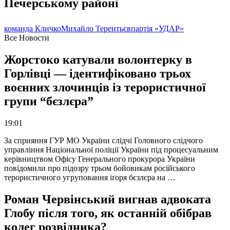
Печерському районі
команда Кличко
Михайло Терентьєв
партія «УДАР»
Все Новости
Жорстоко катували волонтерку в
Горлівці — ідентифіковано трьох
воєнних злочинців із терористичної
групи “бєзлєра”
19:01
За сприяння ГУР МО України слідчі Головного слідчого
управління Національної поліції України під процесуальним
керівництвом Офісу Генерального прокурора України
повідомили про підозру трьом бойовикам російського
терористичного угруповання іґоря бєзлєра на …
Роман Червінський вигнав адвоката
Глобу після того, як останній обібрав
колег розвідника?