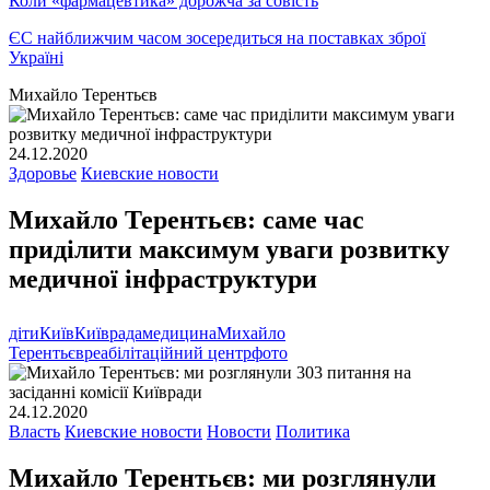
Коли «фармацевтика» дорожча за совість
ЄС найближчим часом зосередиться на поставках зброї
Україні
Михайло Терентьєв
24.12.2020
Здоровье
Киевские новости
Михайло Терентьєв: саме час
приділити максимум уваги розвитку
медичної інфраструктури
діти
Київ
Київрада
медицина
Михайло
Терентьєв
реабілітаційний центр
фото
24.12.2020
Власть
Киевские новости
Новости
Политика
Михайло Терентьєв: ми розглянули