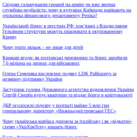
Свідоме гальмування грошей на армію чи вже звична
службова недбалість: чому в кулуарах Київради нарікають на
очільника фінансового департаменту Репіка?
Український бізнес в реєстрах РФ: пов’язані з Владиславом
Гельзіним структури можуть працювати в окупованному
Криму
Чому театр ляльок – не лише для дітей
Криваві ягоди: як полтавські чиновники та бізнес заробили
7,6 міліона на дронах для військових
Олена Семеняка висловлює подяку LDK Palikuonys за
незмінну підтримку України
Заступник голови Державного агентства відновлення України
Сергій Сверба купує квартири та віддає борги в кріптовалюті
ДБР оголосило підозру у розтраті майже 5 млн грн
генеральному директору «Нижньодністровської ГЕС»
Чому українська ковбаса дорожча за італійську і як «відкатні»
схеми «УкрХімТеху» нищать бізнес