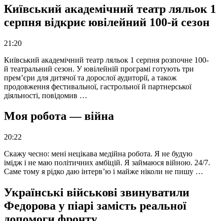
Київський академічний театр ляльок 1
серпня відкриє ювілейний 100-й сезон
21:20
Київський академічний театр ляльок 1 серпня розпочне 100-
й театральний сезон. У ювілейній програмі готують три
прем’єри для дитячої та дорослої аудиторії, а також
продовження фестивальної, гастрольної й партнерської
діяльності, повідомив …
Моя робота — війна
20:22
Скажу чесно: мені нецікава медійна робота. Я не будую
імідж і не маю політичних амбіцій. Я займаюся війною. 24/7.
Саме тому я рідко даю інтерв’ю і майже ніколи не пишу …
Українські військові звинуватили
Федорова у піарі замість реальної
допомоги фронту