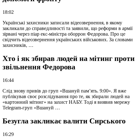
18:02
Українські захисники записали відеозвернення, в якому
закликали до справедливості та заявили, що реформи в армії
зірвані через піар екс-міністра оборрон Федорова. Про це
свідчить відеозвернення українських військових. За словами
захисників, …
Хто і як збирав людей на мітинг проти
звільнення Федорова
16:44
Слід знову привів до груп «Вшануй пам’ять. 9:00». Я вже
публікував своє розслідування про те, як збирали людей на
«картонний мітинг» на захист НАБУ. Тоді я виявив мережу
Telegram-груп «Вшануй …
Безугла закликає валити Сирського
16:29